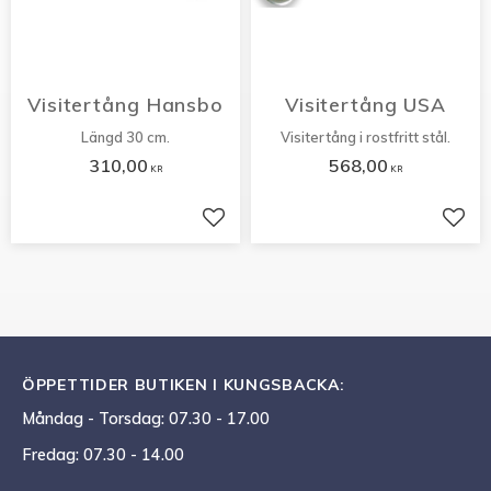
Visitertång Hansbo
Visitertång USA
Längd 30 cm.
Visitertång i rostfritt stål.
310,00
568,00
KR
KR
Lägg till i favoriter
Lägg 
ÖPPETTIDER BUTIKEN I KUNGSBACKA:
Måndag - Torsdag: 07.30 - 17.00
Fredag: 07.30 - 14.00