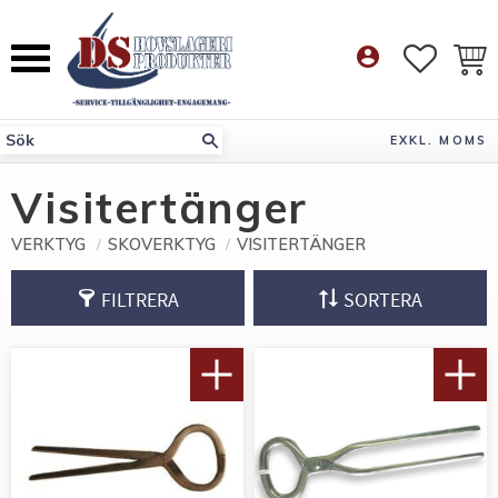
Meny
account_circle
FAVORI
KUN
EXKL. MOMS
Visitertänger
VERKTYG
SKOVERKTYG
VISITERTÄNGER
FILTRERA
SORTERA