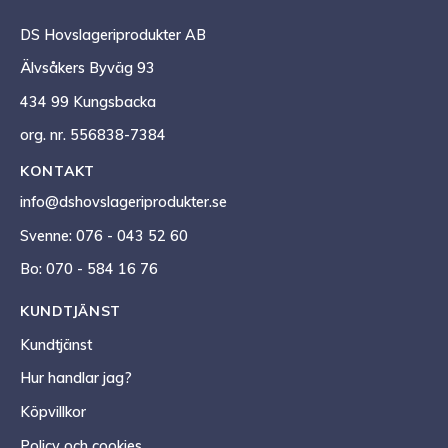
DS Hovslageriprodukter AB
Älvsåkers Byväg 93
434 99 Kungsbacka
org. nr. 556838-7384
KONTAKT
info@dshovslageriprodukter.se
Svenne: 076 - 043 52 60
Bo: 070 - 584 16 76
KUNDTJÄNST
Kundtjänst
Hur handlar jag?
Köpvillkor
Policy och cookies