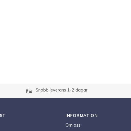
r
emoji_transportation
Snabb leverans 1-2 dagar
ST
INFORMATION
Om oss