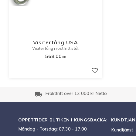
Visitertång USA
Visitertång i rostfritt stål.
568,00
KR
Lägg till i favorite
local_shipping
Fraktfritt över 12 000 kr Netto
ÖPPETTIDER BUTIKEN I KUNGSBACKA:
KUNDTJÄN
Måndag - Torsdag: 07.30 - 17.00
Kundtjänst