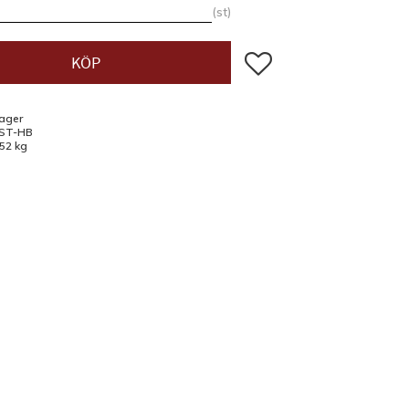
st
Lägg till i favoriter
KÖP
lager
ST-HB
,52 kg