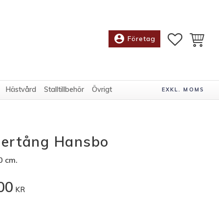
account_circle
FAVORITE
KUNDV
Företag
Hästvård
Stalltillbehör
Övrigt
EXKL. MOMS
tertång Hansbo
0 cm.
00
KR