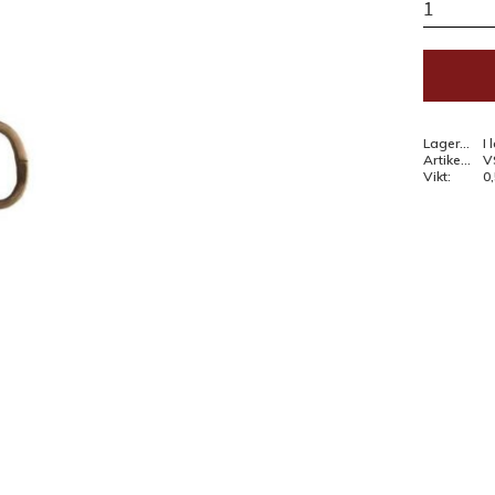
Lagerstatus
I 
Artikelnr
V
Vikt
0