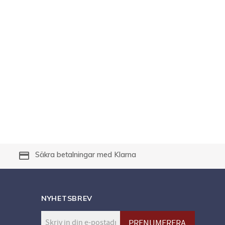
payment
Säkra betalningar med Klarna
NYHETSBREV
PRENUMERERA