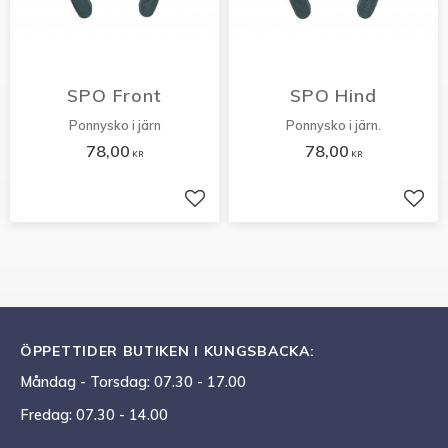
SPO Front
SPO Hind
Ponnysko i järn
Ponnysko i järn.
78,00
78,00
KR
KR
Lägg till i favoriter
Lägg 
ÖPPETTIDER BUTIKEN I KUNGSBACKA:
Måndag - Torsdag: 07.30 - 17.00
Fredag: 07.30 - 14.00