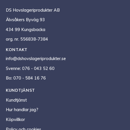
DS Hovslageriprodukter AB
Älvsåkers Byväg 93
434 99 Kungsbacka
org. nr. 556838-7384
KONTAKT
info@dshovslageriprodukter.se
Svenne: 076 - 043 52 60
Bo: 070 - 584 16 76
KUNDTJÄNST
Kundtjänst
Hur handlar jag?
Köpvillkor
Policy och cookies