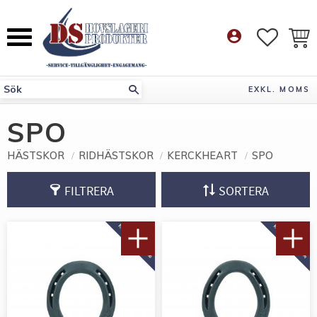
Meny
account_circle
FAVORI
KUN
EXKL. MOMS
SPO
HÄSTSKOR
RIDHÄSTSKOR
KERCKHEART
SPO
FILTRERA
SORTERA
KÖP 10 PAR FÅ 10%
KÖP 10 PAR FÅ 10%