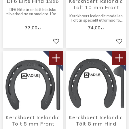
DF6 Elite Hind 19x6
Kerckhaert Icelandic 
Tölt 10 mm Front
DF6 Elite är en lätt hästsko
tillverkad av en smalare 19x6-
Kerckhaert Icelandic modellen
sektion och har utvecklats
Tölt är speciellt utformad för
speciellt för hopphästar.
islandshästen.
77,00
74,00
KR
KR
Lägg till i favoriter
Lägg 
KÖP 10 PAR FÅ 10%
KÖP 10 PAR FÅ 10%
Kerckhaert Icelandic 
Kerckhaert Icelandic 
Tölt 8 mm Front
Tölt 8 mm Hind