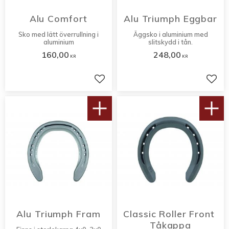
Alu Comfort
Alu Triumph Eggbar
Sko med lätt överrullning i
Äggsko i aluminium med
aluminium
slitskydd i tån.
160,00
248,00
KR
KR
Lägg till i favoriter
Lägg 
Alu Triumph Fram
Classic Roller Front 
Tåkappa