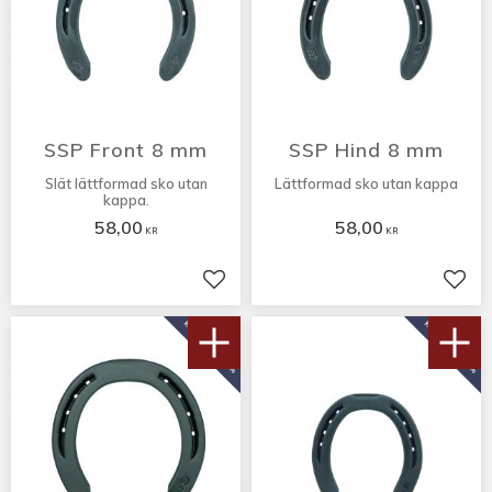
SSP Front 8 mm
SSP Hind 8 mm
Slät lättformad sko utan
Lättformad sko utan kappa
kappa.
58,00
58,00
KR
KR
Lägg till i favoriter
Lägg 
KÖP 10 PAR FÅ 10%
KÖP 10 PAR FÅ 10%