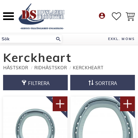
Meny
account_circle
FAVORI
KUN
EXKL. MOMS
Kerckheart
HÄSTSKOR
RIDHÄSTSKOR
KERCKHEART
FILTRERA
SORTERA
KÖP 10 PAR FÅ 10%
KÖP 10 PAR FÅ 10%