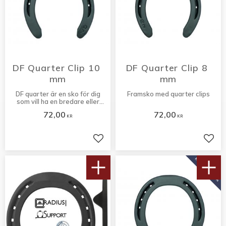
DF Quarter Clip 10 
DF Quarter Clip 8 
mm
mm
DF quarter är en sko för dig
Framsko med quarter clips
som vill ha en bredare eller
tjockare sko än standard.
72,00
72,00
KR
KR
Lägg till i favoriter
Lägg 
KÖP 10 PAR FÅ 10%