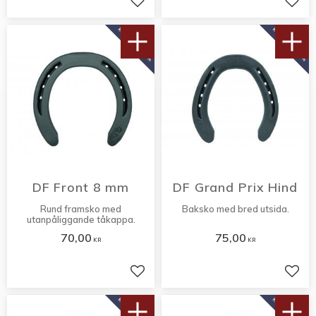
Lägg till i favoriter
Lägg 
KÖP 10 PAR FÅ 10%
KÖP 10 PAR FÅ 10%
DF Front 8 mm
DF Grand Prix Hind
Rund framsko med
Baksko med bred utsida.
utanpåliggande tåkappa.
70,00
75,00
KR
KR
Lägg till i favoriter
Lägg 
KÖP 10 PAR FÅ 10%
KÖP 10 PAR FÅ 10%