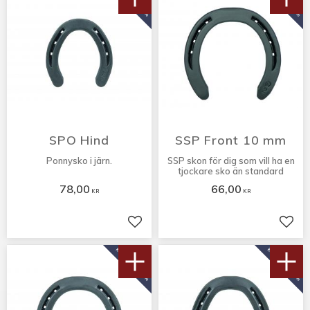
SPO Hind
SSP Front 10 mm
Ponnysko i järn.
SSP skon för dig som vill ha en
tjockare sko än standard
78,00
66,00
KR
KR
Lägg till i favoriter
Lägg 
KÖP 10 PAR FÅ 10%
KÖP 10 PAR FÅ 10%