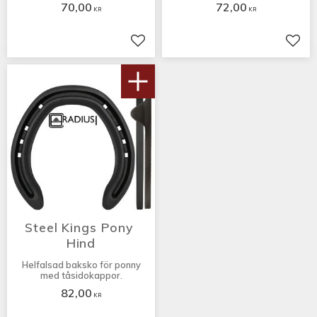
70,00
72,00
KR
KR
Lägg till i favoriter
Lägg 
Steel Kings Pony 
Hind
Helfalsad baksko för ponny
med tåsidokappor.
82,00
KR