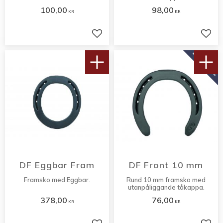
100,00
98,00
KR
KR
Lägg till i favoriter
Lägg 
KÖP 10 PAR FÅ 10%
DF Eggbar Fram
DF Front 10 mm
Framsko med Eggbar.
Rund 10 mm framsko med
utanpåliggande tåkappa.
378,00
76,00
KR
KR