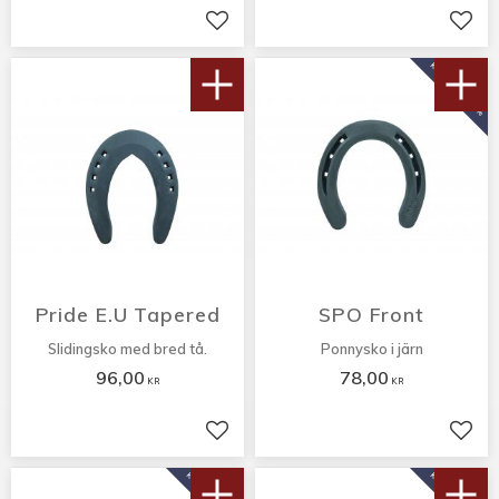
Lägg till i favoriter
Lägg 
KÖP 10 PAR FÅ 10%
Pride E.U Tapered
SPO Front
Slidingsko med bred tå.
Ponnysko i järn
96,00
78,00
KR
KR
Lägg till i favoriter
Lägg 
KÖP 10 PAR FÅ 10%
KÖP 10 PAR FÅ 10%