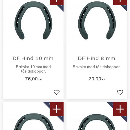
DF Hind 10 mm
DF Hind 8 mm
Baksko 10 mm med
Baksko med tåsidokappor.
tåsidokappor.
76,00
70,00
KR
KR
Lägg till i favoriter
Lägg 
KÖP 10 PAR FÅ 10%
KÖP 10 PAR FÅ 10%