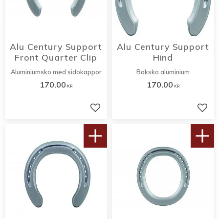
Alu Century Support 
Alu Century Support 
Front Quarter Clip
Hind
Aluminiumsko med sidokappor
Baksko aluminium
170,00
170,00
KR
KR
Lägg till i favoriter
Lägg 