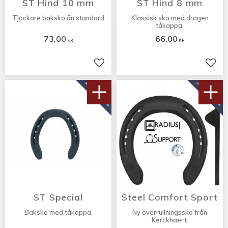
ST Hind 10 mm
ST Hind 8 mm
Tjockare baksko än standard
Klassisk sko med dragen
tåkappa.
73,00
66,00
KR
KR
Lägg till i favoriter
Lägg 
KÖP 10 PAR FÅ 10%
KÖP 10 PAR FÅ 10%
ST Special
Steel Comfort Sport
Baksko med tåkappa.
Ny överrullningssko från
Kerckhaert.