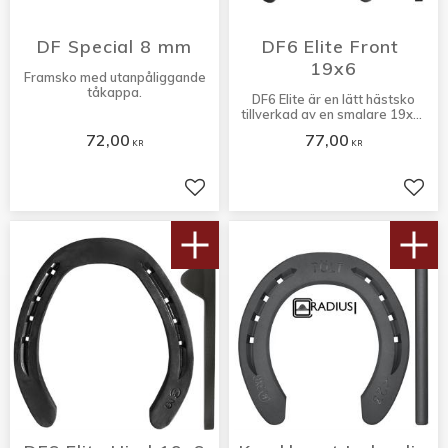
DF Special 8 mm
DF6 Elite Front 
19x6
Framsko med utanpåliggande
tåkappa.
DF6 Elite är en lätt hästsko
tillverkad av en smalare 19x6-
sektion och har utvecklats
72,00
77,00
speciellt för hopphästar.
KR
KR
Lägg till i favoriter
Lägg 