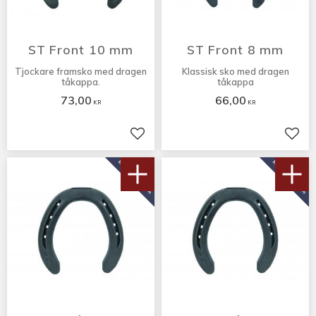
ST Front 10 mm
ST Front 8 mm
Tjockare framsko med dragen
Klassisk sko med dragen
tåkappa.
tåkappa
73,00
66,00
KR
KR
Lägg till i favoriter
Lägg 
KÖP 10 PAR FÅ 10%
KÖP 10 PAR FÅ 10%