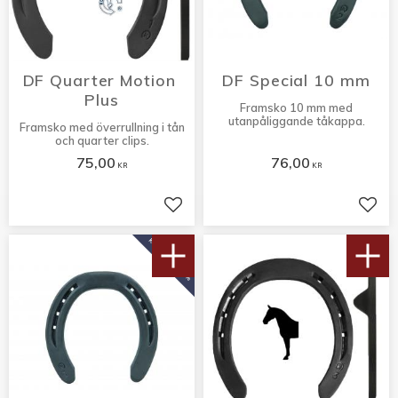
DF Quarter Motion 
DF Special 10 mm
Plus
Framsko 10 mm med
utanpåliggande tåkappa.
Framsko med överrullning i tån
och quarter clips.
75,00
76,00
KR
KR
Lägg till i favoriter
Lägg 
KÖP 10 PAR FÅ 10%