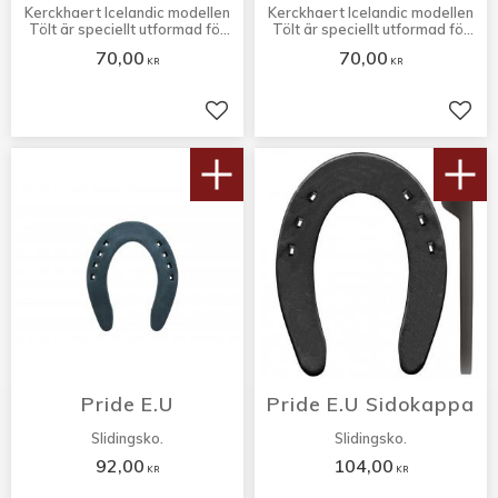
Kerckhaert Icelandic modellen
Kerckhaert Icelandic modellen
Tölt är speciellt utformad för
Tölt är speciellt utformad för
islandshästen.
islandshästen
70,00
70,00
KR
KR
Lägg till i favoriter
Lägg 
Pride E.U
Pride E.U Sidokappa
Slidingsko.
Slidingsko.
92,00
104,00
KR
KR