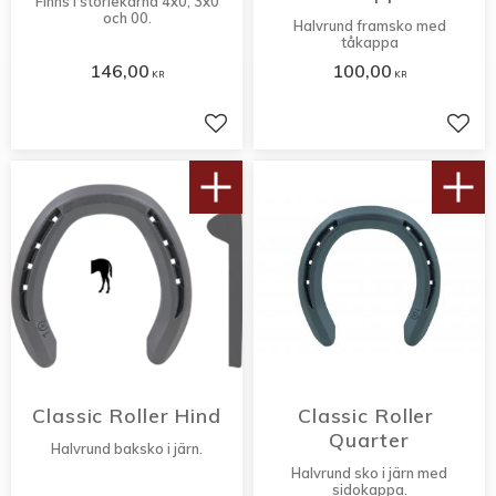
Finns i storlekarna 4x0, 3x0
och 00.
Halvrund framsko med
tåkappa
146,00
100,00
KR
KR
Lägg till i favoriter
Lägg 
Classic Roller Hind
Classic Roller 
Quarter
Halvrund baksko i järn.
Halvrund sko i järn med
sidokappa.