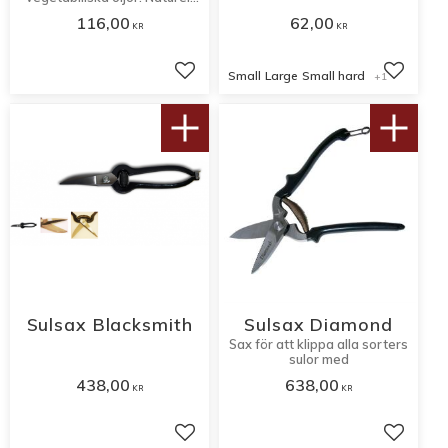
färg.
116,00
62,00
KR
KR
Small
Large
Small hard
+1
Lägg till i favoriter
Lägg til
Sulsax Blacksmith
Sulsax Diamond
Sax för att klippa alla sorters
sulor med
438,00
638,00
KR
KR
Lägg till i favoriter
Lägg til