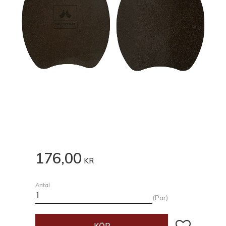
176,00
KR
Antal
Par
Lägg till i fav