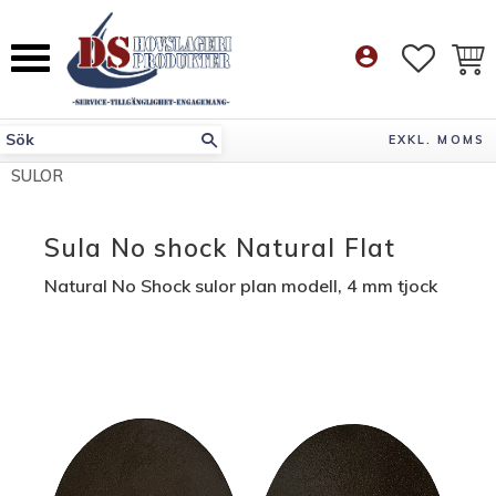
Meny
account_circle
FAVORI
KUN
EXKL. MOMS
SULOR
Sula No shock Natural Flat
Natural No Shock sulor plan modell, 4 mm tjock