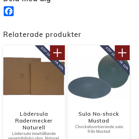
Facebook
Relaterade produkter
KÖP 10 PAR FÅ 10%
KÖP 10 PAR FÅ 10%
Lädersula
Sula No-shock
Radermecker
Mustad
Naturell
Chockabsorberande sula
från Mustad
Lädersula innehållande
vegetabiliska oljor. Naturell