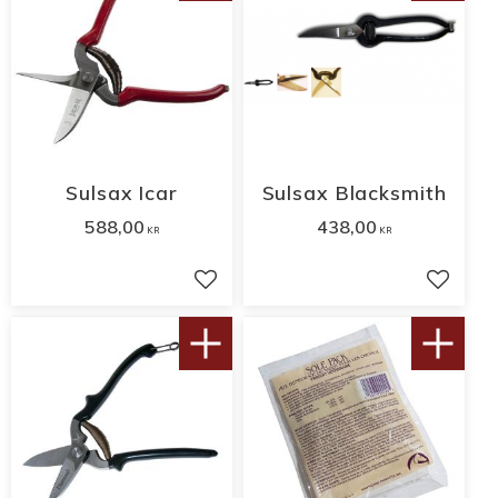
Sulsax Icar
Sulsax Blacksmith
588,00
438,00
KR
KR
Lägg till i favoriter
Lägg til