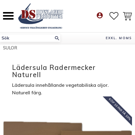
Meny
account_circle
FAVORI
KUN
EXKL. MOMS
SULOR
Lädersula Radermecker
Naturell
Lädersula innehållande vegetabiliska oljor.
Naturell färg.
KÖP 10 PAR FÅ 10%