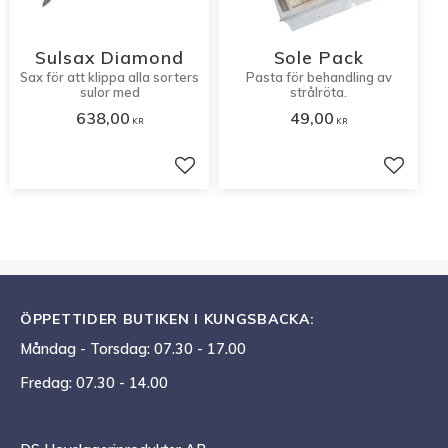
Sulsax Diamond
Sole Pack
Sax för att klippa alla sorters
Pasta för behandling av
sulor med
strålröta.
638,00
49,00
KR
KR
Lägg till i favoriter
Lägg til
ÖPPETTIDER BUTIKEN I KUNGSBACKA:
Måndag - Torsdag: 07.30 - 17.00
Fredag: 07.30 - 14.00