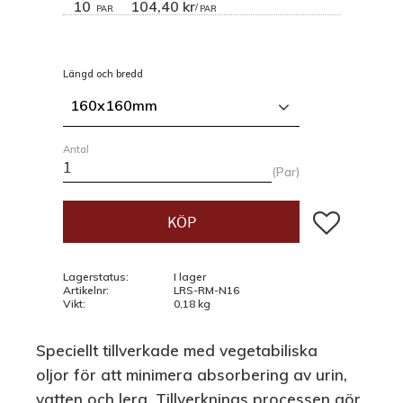
10
104,40 kr
/
PAR
PAR
Längd och bredd
160x160mm
Antal
Par
Lägg till i fav
KÖP
Lagerstatus
I lager
Artikelnr
LRS-RM-N16
Vikt
0,18 kg
Speciellt tillverkade med vegetabiliska
oljor för att minimera absorbering av urin,
vatten och lera. Tillverknings processen gör