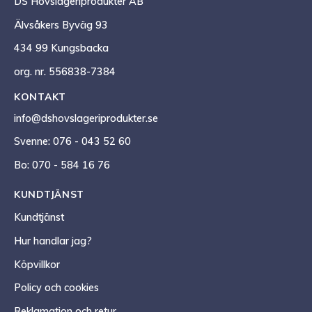
DS Hovslageriprodukter AB
Älvsåkers Byväg 93
434 99 Kungsbacka
org. nr. 556838-7384
KONTAKT
info@dshovslageriprodukter.se
Svenne: 076 - 043 52 60
Bo: 070 - 584 16 76
KUNDTJÄNST
Kundtjänst
Hur handlar jag?
Köpvillkor
Policy och cookies
Reklamation och retur