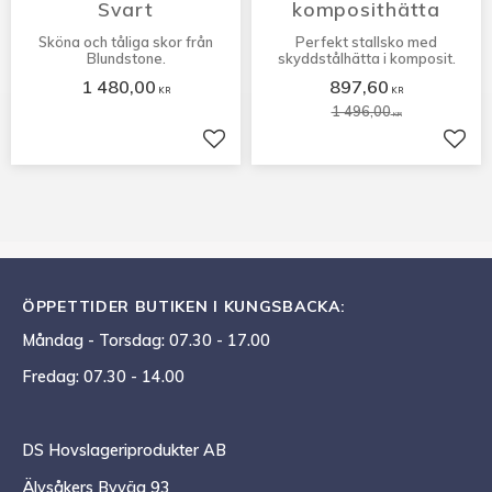
Svart
komposithätta
Sköna och tåliga skor från
Perfekt stallsko med
Blundstone.
skyddstålhätta i komposit.
1 480,00
897,60
KR
KR
1 496,00
KR
Lägg till i favoriter
Lägg 
ÖPPETTIDER BUTIKEN I KUNGSBACKA:
Måndag - Torsdag: 07.30 - 17.00
Fredag: 07.30 - 14.00
DS Hovslageriprodukter AB
Älvsåkers Byväg 93