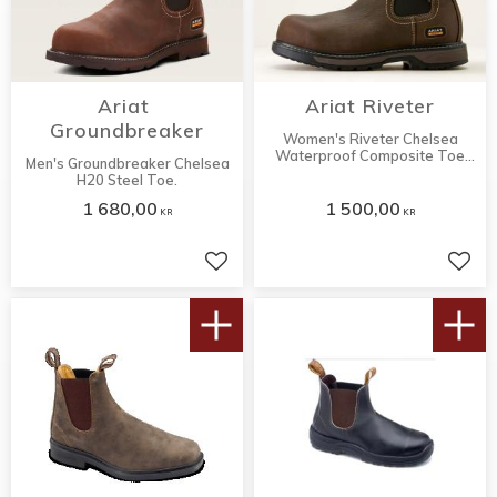
Ariat 
Ariat Riveter
Groundbreaker
Women's Riveter Chelsea
Waterproof Composite Toe
Men's Groundbreaker Chelsea
Work Boot.
H20 Steel Toe.
1 680,00
1 500,00
KR
KR
Lägg till i favoriter
Lägg 