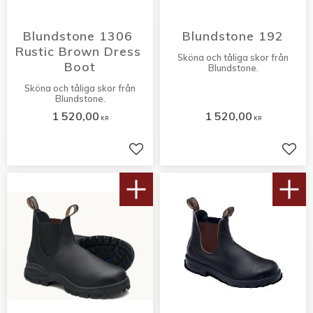
Blundstone 1306 
Blundstone 192
Rustic Brown Dress 
Sköna och tåliga skor från
Boot
Blundstone.
Sköna och tåliga skor från
Blundstone.
1 520,00
1 520,00
KR
KR
Lägg till i favoriter
Lägg 