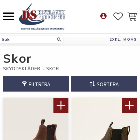
Meny
account_circle
FAVORI
KUN
EXKL. MOMS
Skor
SKYDDSKLÄDER
SKOR
FILTRERA
SORTERA