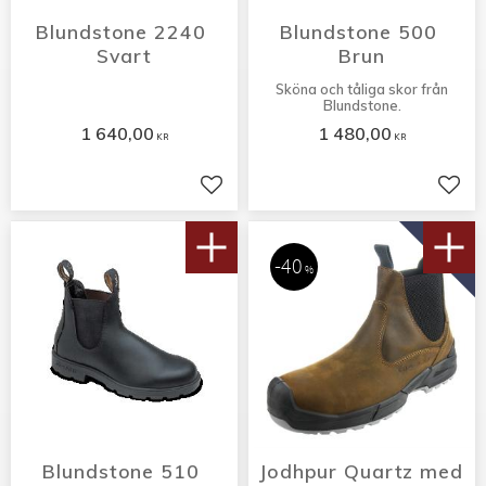
Blundstone 2240 
Blundstone 500 
Svart
Brun
Sköna och tåliga skor från
Blundstone.
1 640,00
1 480,00
KR
KR
Lägg till i favoriter
Lägg 
LAGERRENSNING
40
%
Blundstone 510 
Jodhpur Quartz med 