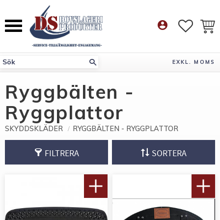
Meny
account_circle
FAVORI
KUN
EXKL. MOMS
Ryggbälten -
Ryggplattor
SKYDDSKLÄDER
RYGGBÄLTEN - RYGGPLATTOR
FILTRERA
SORTERA