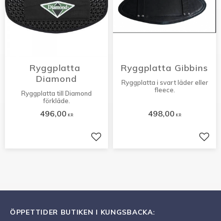
Ryggplatta 
Ryggplatta Gibbins
Diamond
Ryggplatta i svart läder eller
fleece.
Ryggplatta till Diamond
förkläde.
496,00
498,00
KR
KR
Lägg till i favoriter
Lägg 
ÖPPETTIDER BUTIKEN I KUNGSBACKA: