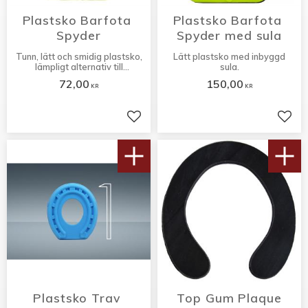
Plastsko Barfota 
Plastsko Barfota 
Spyder
Spyder med sula
Tunn, lätt och smidig plastsko,
Lätt plastsko med inbyggd
lämpligt alternativ till
sula.
barfotakörning.
72,00
150,00
KR
KR
Lägg till i favoriter
Lägg 
Plastsko Trav 
Top Gum Plaque