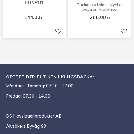
Fusetti
Racingsko i plast. Mycket
populär i Frankrike.
144,00
268,00
KR
KR
Lägg till i favoriter
Lägg 
ÖPPETTIDER BUTIKEN I KUNGSBACKA:
Måndag - Torsdag: 07.30 - 17.00
Fredag: 07.30 - 14.00
DS Hovslageriprodukter AB
Älvsåkers Byväg 93