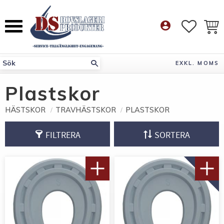
Meny
account_circle
FAVORI
KUN
EXKL. MOMS
Plastskor
HÄSTSKOR
TRAVHÄSTSKOR
PLASTSKOR
FILTRERA
SORTERA
NYHET!