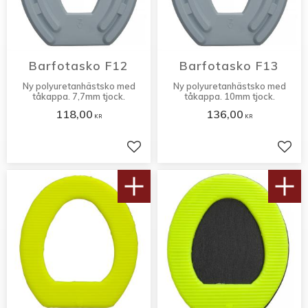
Barfotasko F12
Barfotasko F13
Ny polyuretanhästsko med
Ny polyuretanhästsko med
tåkappa. 7,7mm tjock.
tåkappa. 10mm tjock.
118,00
136,00
KR
KR
Lägg till i favoriter
Lägg 