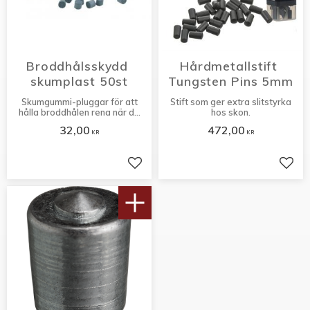
Broddhålsskydd 
Hårdmetallstift 
skumplast 50st
Tungsten Pins 5mm
Skumgummi-pluggar för att
Stift som ger extra slitstyrka
hålla broddhålen rena när de
hos skon.
inte används.
32,00
472,00
KR
KR
Lägg till i favoriter
Lägg 