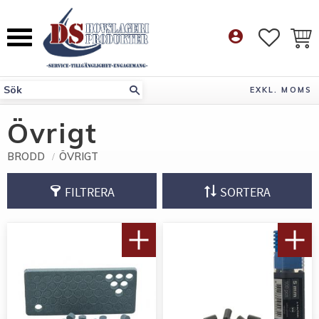
Meny
account_circle
FAVORI
KUN
EXKL. MOMS
Övrigt
BRODD
ÖVRIGT
FILTRERA
SORTERA