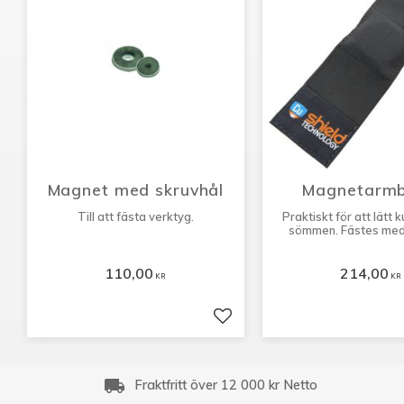
Magnet med skruvhål
Magnetarm
Till att fästa verktyg.
Praktiskt för att lätt k
sömmen. Fästes med
kardborre.
110,00
214,00
KR
KR
Lägg till i favoriter
local_shipping
Fraktfritt över 12 000 kr Netto