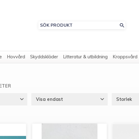
e
Hovvård
Skyddskläder
Litteratur & utbildning
Kroppsvård
ETER
Visa endast
Storlek
Finns i lager
10
40mm
1
70mm
1