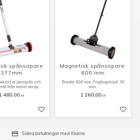
sk spånsopare 
Magnetisk spånsopare 
377mm
600 mm
fektivt ut järnspån och
Bredd: 600 mm. Frigångshöjd: 30
mål från annat skräp
mm.
1 480,00
1 260,00
KR
KR
er
Lägg till i favoriter
Lägg til
payment
Säkra betalningar med Klarna