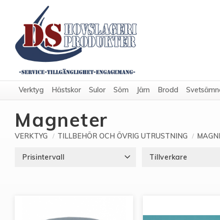
Verktyg
Hästskor
Sulor
Söm
Järn
Brodd
Svetsämn
Magneter
VERKTYG
TILLBEHÖR OCH ÖVRIG UTRUSTNING
MAGN
Prisintervall
Tillverkare
44
1 480
Liberty
1