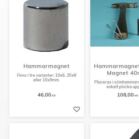
Hammarmagnet
Hammarmagnet 
Magnet 4
Finns i tre varianter: 10x6, 25x8
eller 10x9mm.
Placeras i sömhammarsk
enkelt plocka up
46,00
108,00
KR
KR
Lägg till i favoriter