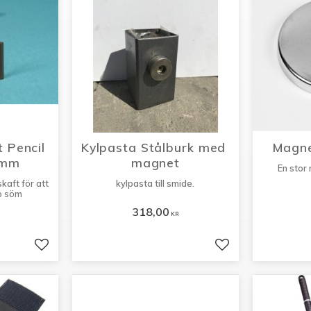
Pencil 
Kylpasta Stålburk med 
Magne
0mm
magnet
En stor
aft för att
kylpasta till smide.
p söm
318,00
KR
Lägg till i favoriter
Lägg till i favorit