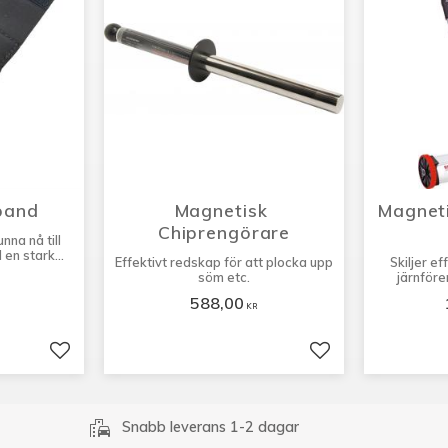
band
Magnetisk 
Magneti
Chiprengörare
unna nå till
 en stark
Effektivt redskap för att plocka upp
Skiljer ef
söm etc.
järnföre
588,00
KR
Lägg till i favoriter
Lägg till i favorit
emoji_transportation
Snabb leverans 1-2 dagar