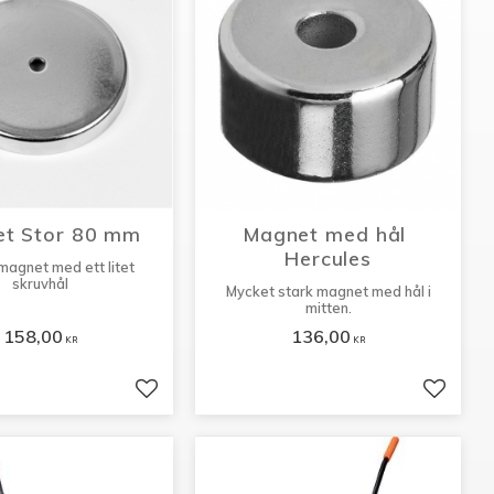
t Stor 80 mm
Magnet med hål 
Hercules
 magnet med ett litet
skruvhål
Mycket stark magnet med hål i
mitten.
158,00
136,00
KR
KR
er
Lägg till i favoriter
Lägg til