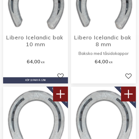
Libero Icelandic bak 
Libero Icelandic bak 
10 mm
8 mm
Baksko med tåsidokappor
64,00
64,00
KR
KR
Lägg till i favoriter
Lägg 
KÖP 10 PAR FÅ 12%!
KÖP 10 PAR FÅ 12%!
KÖP 10 PAR FÅ 12%!