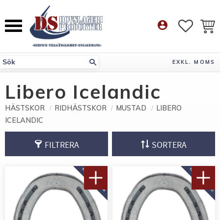
Meny
account_circle
FAVORI
KUN
EXKL. MOMS
Libero Icelandic
HÄSTSKOR
RIDHÄSTSKOR
MUSTAD
LIBERO
ICELANDIC
FILTRERA
SORTERA
KÖP 10 PAR FÅ 12%!
KÖP 10 PAR FÅ 10%