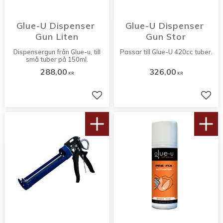
Glue-U Dispenser 
Glue-U Dispenser 
Gun Liten
Gun Stor
Dispensergun från Glue-u, till
Passar till Glue-U 420cc tuber.
små tuber på 150ml.
288,00
326,00
KR
KR
Lägg till i favoriter
Lägg 