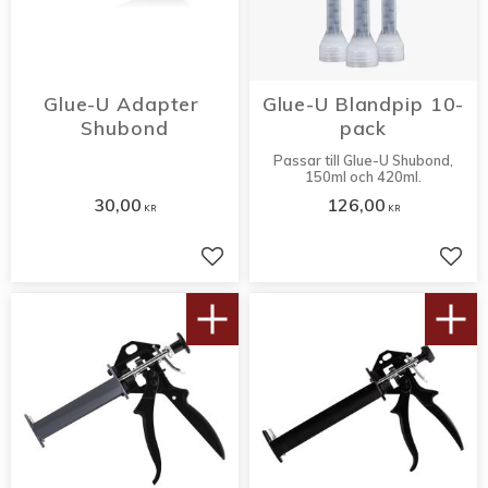
Glue-U Adapter 
Glue-U Blandpip 10-
Shubond
pack
Passar till Glue-U Shubond,
150ml och 420ml.
30,00
126,00
KR
KR
Lägg till i favoriter
Lägg 