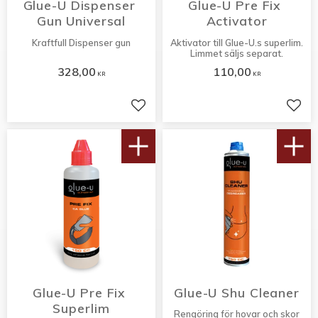
Glue-U Dispenser 
Glue-U Pre Fix 
Gun Universal
Activator
Kraftfull Dispenser gun
Aktivator till Glue-U.s superlim.
Limmet säljs separat.
328,00
110,00
KR
KR
Lägg till i favoriter
Lägg 
Glue-U Pre Fix 
Glue-U Shu Cleaner
Superlim
Rengöring för hovar och skor