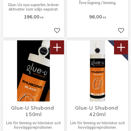
före lagning / limning.
Glue-Us nya superlim, kräver
aktivator som säljs separat.
196,00
96,00
KR
KR
Lägg till i favoriter
Lägg 
NYHET!
Glue-U Shubond 
Glue-U Shubond 
150ml
420ml
​Lim för limning av hästskor och
​Lim för limning av hästskor och
hovväggsreprationer.
hovväggsreprationer.