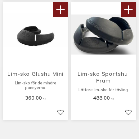
Lim-sko Glushu Mini
Lim-sko Sportshu 
Fram
Lim-sko för de mindre
ponnyerna.
Lättare lim-sko för tävling.
360,00
488,00
KR
KR
Lägg till i favoriter
Lägg 