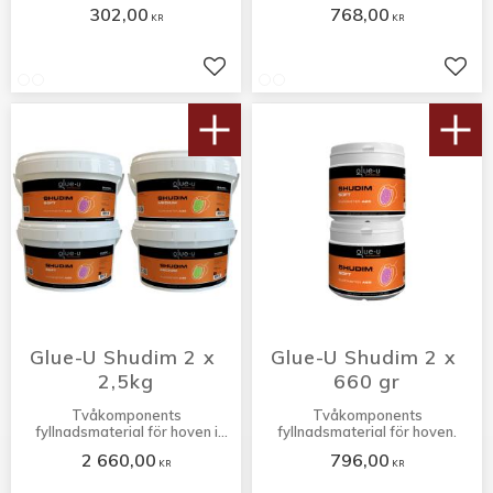
302,00
768,00
KR
KR
Lägg till i favoriter
Lägg 
Glue-U Shudim 2 x 
Glue-U Shudim 2 x 
2,5kg
660 gr
Tvåkomponents
Tvåkomponents
fyllnadsmaterial för hoven i
fyllnadsmaterial för hoven.
större förpackning.
2 660,00
796,00
KR
KR