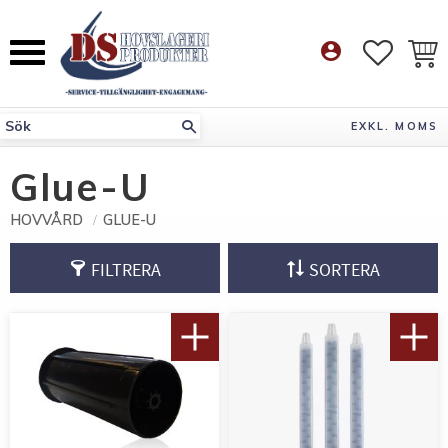
Meny
account_circle
FAVORI
KUN
EXKL. MOMS
Glue-U
HOVVÅRD
GLUE-U
FILTRERA
SORTERA