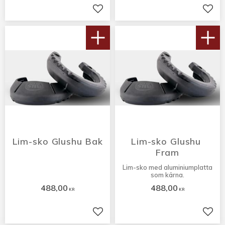
Lägg till i favoriter
Lägg 
Lim-sko Glushu Bak
Lim-sko Glushu 
Fram
Lim-sko med aluminiumplatta
som kärna.
488,00
488,00
KR
KR
Lägg till i favoriter
Lägg 