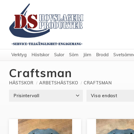
Verktyg
Hästskor
Sulor
Söm
Järn
Brodd
Svetsämn
Craftsman
HÄSTSKOR
ARBETSHÄSTSKO
CRAFTSMAN
Prisintervall
Visa endast
360
Finns i lager
2