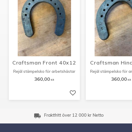
Craftsman Front 40x12
Craftsman Hin
Rejäl stämpelsko för arbetshästar
Rejäl stämpelsko för a
360,00
360,00
KR
KR
Lägg till i favoriter
local_shipping
Fraktfritt över 12 000 kr Netto