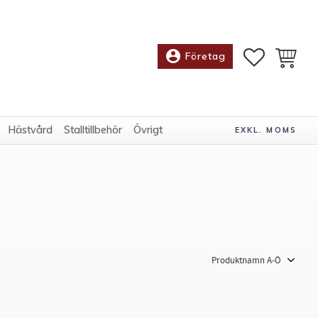
account_circle
FAVORITE
KUNDV
Företag
Hästvård
Stalltillbehör
Övrigt
EXKL. MOMS
Välj sortering