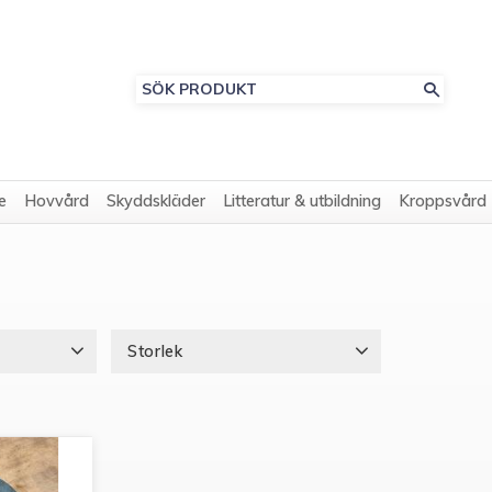
e
Hovvård
Skyddskläder
Litteratur & utbildning
Kroppsvård
Storlek
9
1
10
2