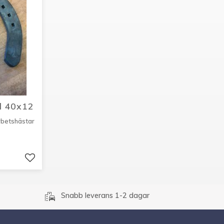
d 40x12
rbetshästar
Lägg till i favoriter
emoji_transportation
Snabb leverans 1-2 dagar