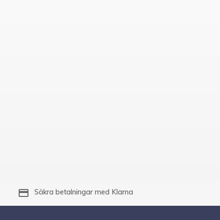
payment
Säkra betalningar med Klarna