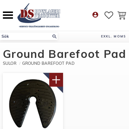
Meny
account_circle
FAVORI
KUN
EXKL. MOMS
Ground Barefoot Pad
SULOR
GROUND BAREFOOT PAD
NYHET!