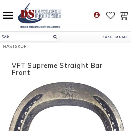
Meny
account_circle
FAVORI
KUN
EXKL. MOMS
HÄSTSKOR
VFT Supreme Straight Bar
Front