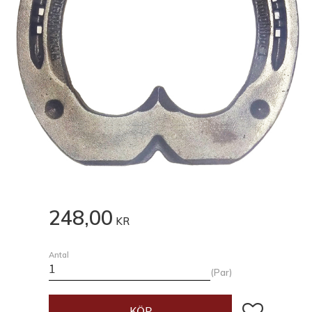
248,00
KR
Antal
Par
Lägg till i fav
KÖP