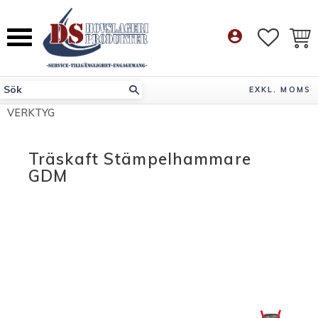
Meny
account_circle
FAVORI
KUN
EXKL. MOMS
VERKTYG
Träskaft Stämpelhammare
GDM