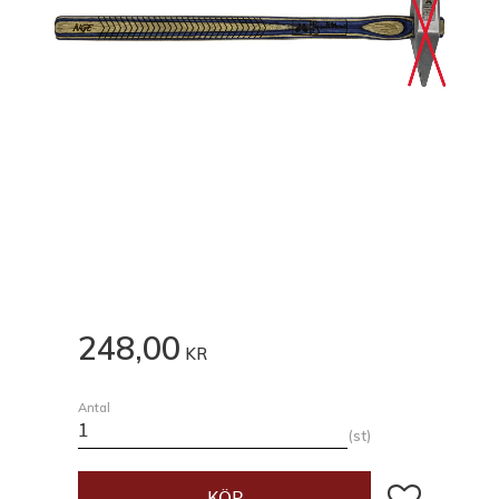
248,00
KR
Antal
st
Lägg till i fav
KÖP