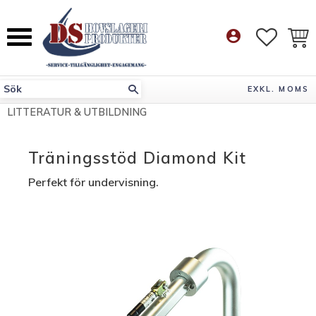
Meny
account_circle
FAVORI
KUN
EXKL. MOMS
LITTERATUR & UTBILDNING
Träningsstöd Diamond Kit
Perfekt för undervisning.