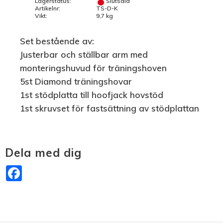
Lagerstatus
Slutsåld
Artikelnr
TS-D-K
Vikt
9,7 kg
Set bestående av:
Justerbar och ställbar arm med
monteringshuvud för träningshoven
5st Diamond träningshovar
1st stödplatta till hoofjack hovstöd
1st skruvset för fastsättning av stödplattan
Dela med dig
Facebook