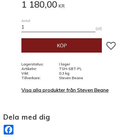
1 180,00
KR
Antal
st
Lägg till i fav
KÖP
Lagerstatus
I lager
Artikelnr
TSH-SBT-PL
Vikt
0,3 kg
Tillverkare
Steven Beane
Visa alla produkter från Steven Beane
Dela med dig
Facebook