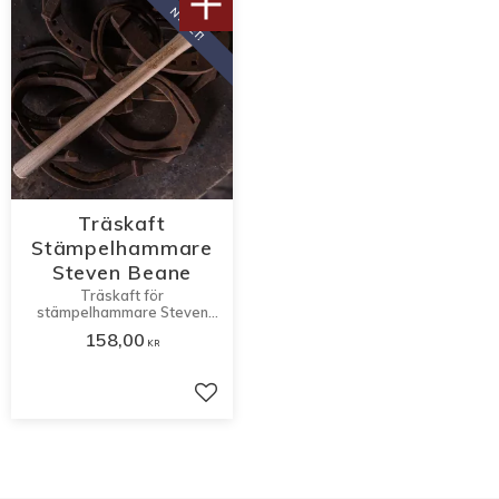
NYHET!
Träskaft
Stämpelhammare
Steven Beane
Träskaft för
stämpelhammare Steven
Beane.
158,00
KR
Lägg till i favoriter