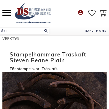
Meny
account_circle
FAVORI
KUN
EXKL. MOMS
VERKTYG
Stämpelhammare Träskaft
Steven Beane Plain
För stämpelskor. Träskaft.