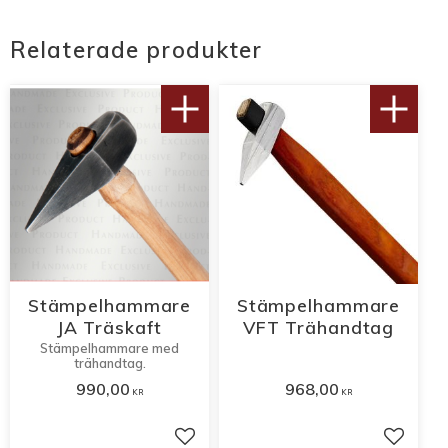
Relaterade produkter
Stämpelhammare
Stämpelhammare
JA Träskaft
VFT Trähandtag
Stämpelhammare med
trähandtag.
990,00
968,00
KR
KR
Lägg till i favoriter
Lägg til