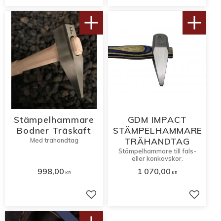
Stämpelhammare
GDM IMPACT
Bodner Träskaft
STÄMPELHAMMARE
TRÄHANDTAG
Med trähandtag
Stämpelhammare till fals-
eller konkavskor.
998,00
1 070,00
KR
KR
Lägg till i favoriter
Lägg til