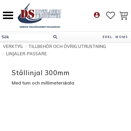
Meny
account_circle
FAVORI
KUN
EXKL. MOMS
VERKTYG
TILLBEHÖR OCH ÖVRIG UTRUSTNING
LINJALER-PASSARE
Stållinjal 300mm
Med tum och millimeterskala