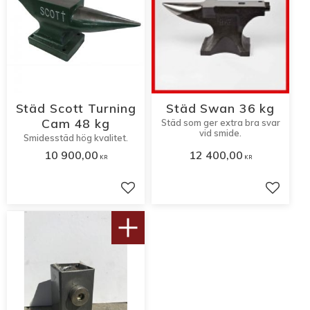
Städ Scott Turning
Städ Swan 36 kg
Cam 48 kg
Städ som ger extra bra svar
vid smide.
Smidesstäd hög kvalitet.
10 900,00
12 400,00
KR
KR
Lägg till i favoriter
Lägg til