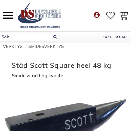
Meny
account_circle
FAVORI
KUN
EXKL. MOMS
VERKTYG
SMIDESVERKTYG
Städ Scott Square heel 48 kg
Smidesstäd hög kvalitet.