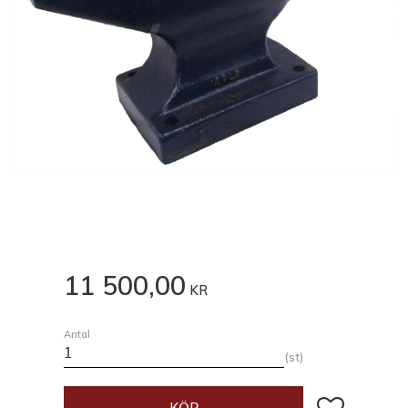
11 500,00
KR
Antal
st
Lägg till i fav