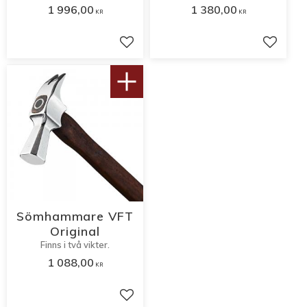
1 996,00
1 380,00
KR
KR
Lägg till i favoriter
Lägg til
Sömhammare VFT
Original
Finns i två vikter.
1 088,00
KR
Lägg till i favoriter