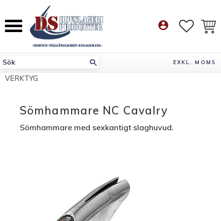
Meny
account_circle
FAVORI
KUN
EXKL. MOMS
VERKTYG
Sömhammare NC Cavalry
Sömhammare med sexkantigt slaghuvud.