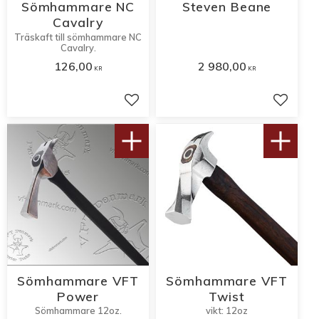
Sömhammare NC
Steven Beane
Cavalry
Träskaft till sömhammare NC
Cavalry.
126,00
2 980,00
KR
KR
Lägg till i favoriter
Lägg til
Sömhammare VFT
Sömhammare VFT
Power
Twist
Sömhammare 12oz.
vikt: 12oz