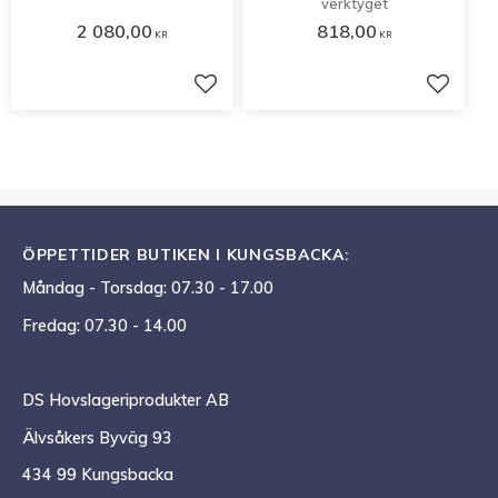
verktyget
2 080,00
818,00
KR
KR
Lägg till i favoriter
Lägg til
ÖPPETTIDER BUTIKEN I KUNGSBACKA:
Måndag - Torsdag: 07.30 - 17.00
Fredag: 07.30 - 14.00
DS Hovslageriprodukter AB
Älvsåkers Byväg 93
434 99 Kungsbacka