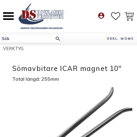
Meny
account_circle
FAVORI
KUN
EXKL. MOMS
VERKTYG
Sömavbitare ICAR magnet 10"
Total längd: 255mm