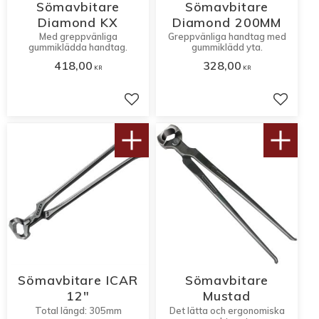
Sömavbitare
Sömavbitare
Diamond KX
Diamond 200MM
Med greppvänliga
Greppvänliga handtag med
gummiklädda handtag.
gummiklädd yta.
418,00
328,00
KR
KR
Lägg till i favoriter
Lägg til
Sömavbitare ICAR
Sömavbitare
12"
Mustad
Total längd: 305mm
Det lätta och ergonomiska