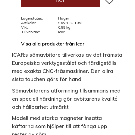
KÖP
Lagerstatus
I lager
Artikelnr
SAVB-IC-10M
Vikt
0,55 kg
Tillverkare
Icar
Visa alla produkter från Icar
ICAR:s sömavbitare tillverkas av det främsta
Europeiska verktygsstålet och färdigställs
med exakta CNC-fräsmaskiner. Den allra
sista touchen görs för hand.
Sömavbitarens utformning tillsammans med
en speciell härdning gör avbitarens kvalité
och hållbarhet utmärkt.
Modell med starka magneter insatta i
käftarna som hjälper till att fånga upp
rester av söm.