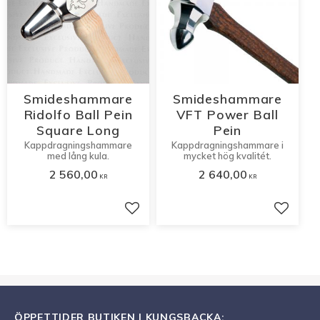
Smideshammare
Smideshammare
Ridolfo Ball Pein
VFT Power Ball
Square Long
Pein
Kappdragningshammare
Kappdragningshammare i
med lång kula.
mycket hög kvalitét.
2 560,00
2 640,00
KR
KR
Lägg till i favoriter
Lägg til
ÖPPETTIDER BUTIKEN I KUNGSBACKA: