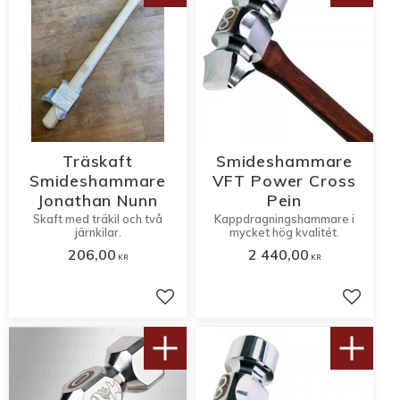
Träskaft
Smideshammare
Smideshammare
VFT Power Cross
Jonathan Nunn
Pein
Skaft med träkil och två
Kappdragningshammare i
järnkilar.
mycket hög kvalitét.
206,00
2 440,00
KR
KR
Lägg till i favoriter
Lägg til