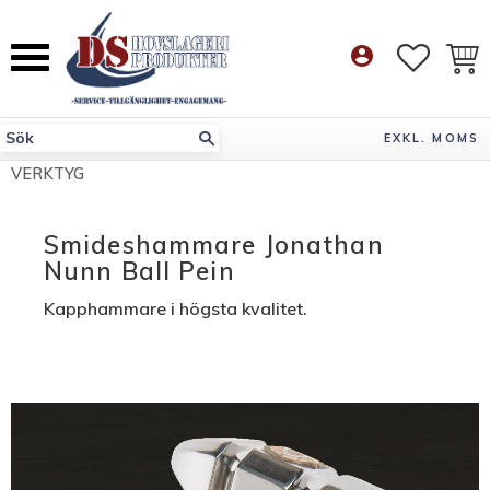
Meny
account_circle
FAVORI
KUN
EXKL. MOMS
VERKTYG
Smideshammare Jonathan
Nunn Ball Pein
Kapphammare i högsta kvalitet.