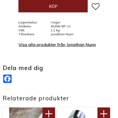
Lägg till i fav
KÖP
Lagerstatus
I lager
Artikelnr
NUNN-BP-11
Vikt
1,1 kg
Tillverkare
Jonathan Nunn
Visa alla produkter från Jonathan Nunn
Dela med dig
Facebook
Relaterade produkter