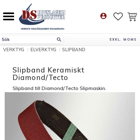
Meny
account_circle
FAVORI
KUN
EXKL. MOMS
VERKTYG
ELVERKTYG
SLIPBAND
Slipband Keramiskt
Diamond/Tecto
Slipband till Diamond/Tecto Slipmaskin.