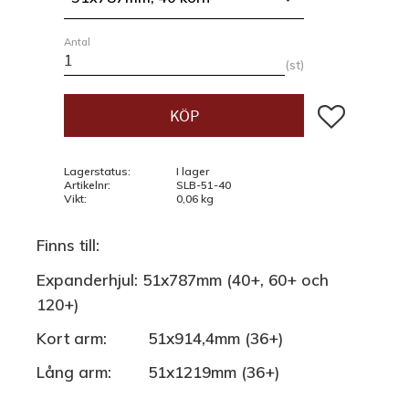
Antal
st
Lägg till i fav
KÖP
Lagerstatus
I lager
Artikelnr
SLB-51-40
Vikt
0,06 kg
Finns till:
Expanderhjul: 51x787mm (40+, 60+ och
120+)
Kort arm: 51x914,4mm (36+)
Lång arm: 51x1219mm (36+)