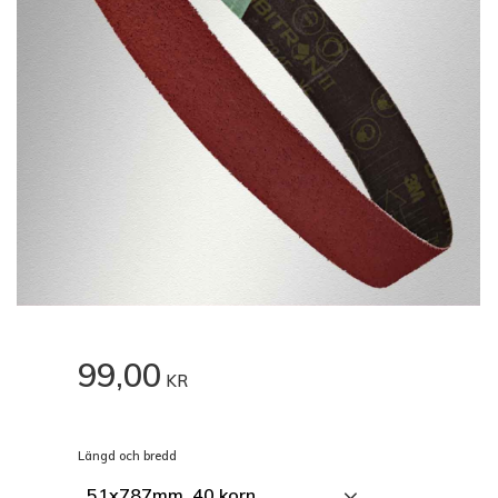
99,00
KR
Längd och bredd
51x787mm, 40 korn