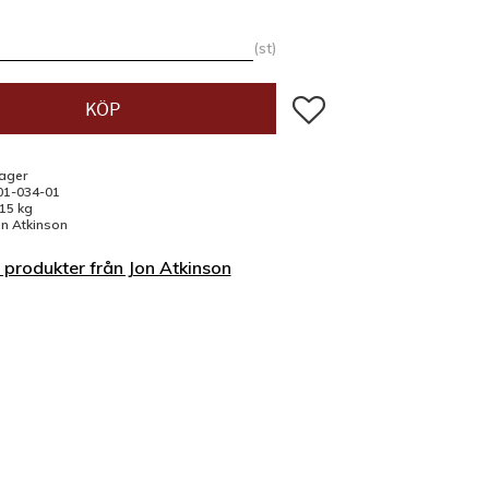
st
Lägg till i favoriter
KÖP
lager
01-034-01
,15 kg
on Atkinson
a produkter från Jon Atkinson