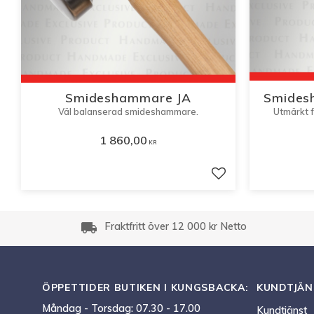
Smideshammare JA
Smidesh
Väl balanserad smideshammare.
Utmärkt f
1 860,00
KR
Lägg till i favorite
local_shipping
Fraktfritt över 12 000 kr Netto
ÖPPETTIDER BUTIKEN I KUNGSBACKA:
KUNDTJÄN
Måndag - Torsdag: 07.30 - 17.00
Kundtjänst