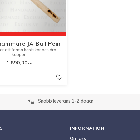
ammare JA Ball Pein
ör att forma hästskor och dra
kappor.
1 890,00
KR
r
Lägg till i favoriter
emoji_transportation
Snabb leverans 1-2 dagar
ST
INFORMATION
Om oss