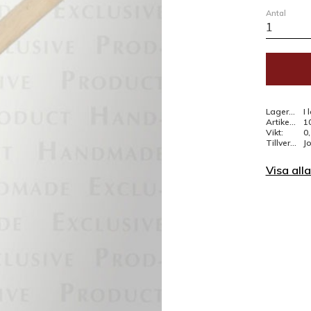
Antal
Lagerstatus
I 
Artikelnr
1
Vikt
0
Tillverkare
J
Visa all