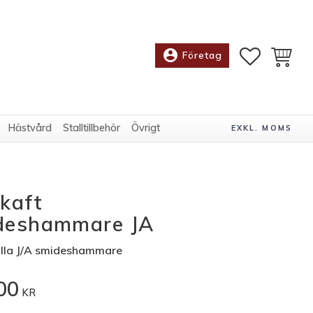
account_circle
FAVORITE
KUNDV
Företag
Hästvård
Stalltillbehör
Övrigt
EXKL. MOMS
kaft
deshammare JA
alla J/A smideshammare
00
KR