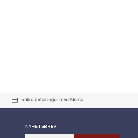
payment
Säkra betalningar med Klarna
NYHETSBREV