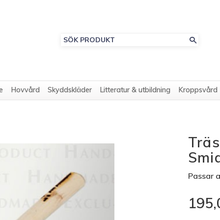
e
Hovvård
Skyddskläder
Litteratur & utbildning
Kroppsvård
Träs
Smi
Passar 
195,