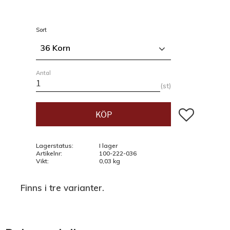
Sort
36 Korn
Antal
st
Lägg till i fav
KÖP
Lagerstatus
I lager
Artikelnr
100-222-036
Vikt
0,03 kg
Finns i tre varianter.