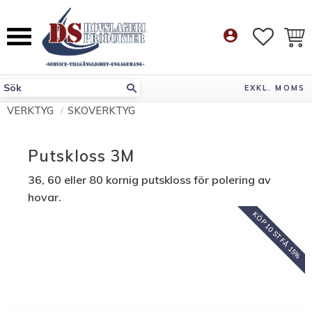
Meny
account_circle
FAVORI
KUN
EXKL. MOMS
VERKTYG
SKOVERKTYG
Putskloss 3M
36, 60 eller 80 kornig putskloss för polering av
hovar.
KÖP 10 ST FÅ 15%