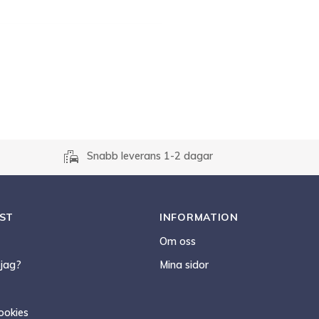
emoji_transportation
Snabb leverans 1-2 dagar
ST
INFORMATION
Om oss
 jag?
Mina sidor
ookies