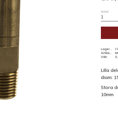
Antal
Lagerstatus
I 
Artikelnr
M
Vikt
0
Lilla de
diam:
1
Stora d
10mm