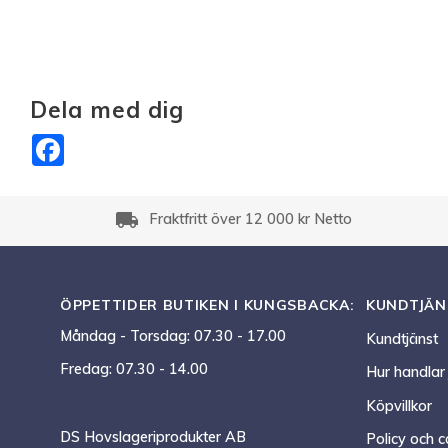
Dela med dig
Facebook
local_shipping
Fraktfritt över 12 000 kr Netto
ÖPPETTIDER BUTIKEN I KUNGSBACKA:
KUNDTJÄN
Måndag - Torsdag: 07.30 - 17.00
Kundtjänst
Fredag: 07.30 - 14.00
Hur handlar
Köpvillkor
DS Hovslageriprodukter AB
Policy och c