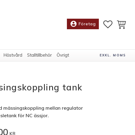
account_circle
FAVORITE
KUNDV
Företag
Hästvård
Stalltillbehör
Övrigt
EXKL. MOMS
ingskoppling tank
 mässingskoppling mellan regulator
sletank för NC ässjor.
00
KR