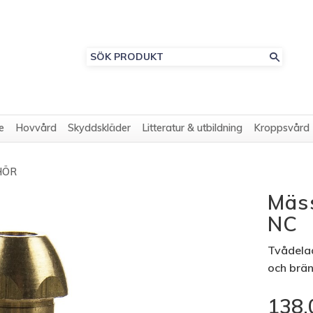
e
Hovvård
Skyddskläder
Litteratur & utbildning
Kroppsvård
HÖR
Mäss
NC
Tvådelad
och brän
138,