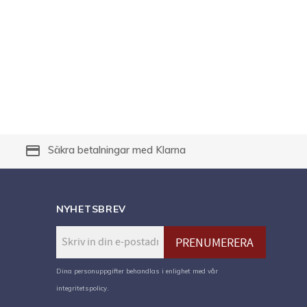
payment
Säkra betalningar med Klarna
NYHETSBREV
PRENUMERERA
Dina personuppgifter behandlas i enlighet med vår
integritetspolicy
.