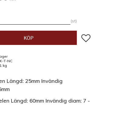
st
Lägg till i favoriter
KÖP
lager
K-T-NC
,1 kg
len
Längd:
25mm
Invändig
5mm
elen
Längd:
60mm
Invändig diam:
7 -