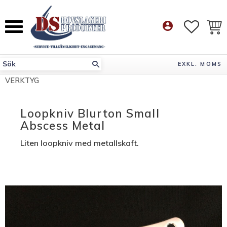
Meny
account_circle
FAVORI
KUN
EXKL. MOMS
VERKTYG
Loopkniv Blurton Small
Abscess Metal
Liten loopkniv med metallskaft.