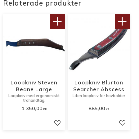
Relaterade produkter
Loopkniv Steven
Loopkniv Blurton
Beane Large
Searcher Abscess
Loopkniv med ergonomiskt
Liten loopkniv för hovbölder
trähandtag.
1 350,00
885,00
KR
KR
Lägg till i favoriter
Lägg til