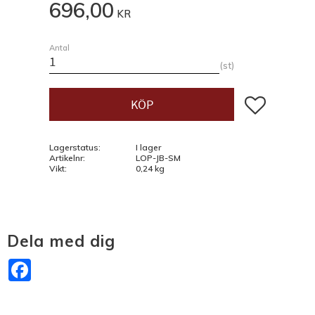
696,00
KR
Antal
st
Lägg till i fav
KÖP
Lagerstatus
I lager
Artikelnr
LOP-JB-SM
Vikt
0,24 kg
Dela med dig
Facebook