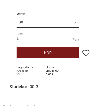
Storlek
00
Antal
Par
Lägg till i fav
KÖP
Lagerstatus
I lager
Artikelnr
LBC-B-00
Vikt
0,65 kg
Storlekar: 00-3