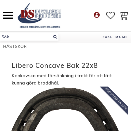
Meny
account_circle
FAVORI
KUN
EXKL. MOMS
HÄSTSKOR
Libero Concave Bak 22x8
Konkavsko med försänkning i trakt för att lätt
kunna göra broddhål.
KÖP 10 PAR FÅ 12%!