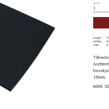
Antal
Lagerstatus
I 
Artikelnr
H
Vikt
0
Tillverk
(vattent
hovskyd
15mm.
Mått: 3