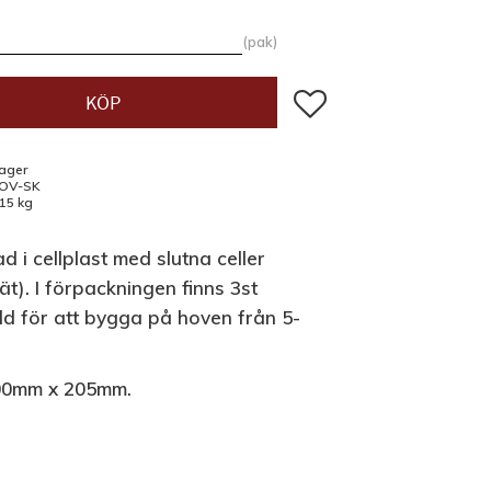
pak
Lägg till i favoriter
KÖP
lager
OV-SK
,15 kg
ad i cellplast med slutna celler
ät). I förpackningen finns 3st
d för att bygga på hoven från 5-
00mm x 205mm.