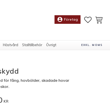
account_circle
FAVORITE
KUNDV
Företag
Hästvård
Stalltillbehör
Övrigt
EXKL. MOMS
skydd
d för fång, hovbölder, skadade hovar
skor.
0
KR