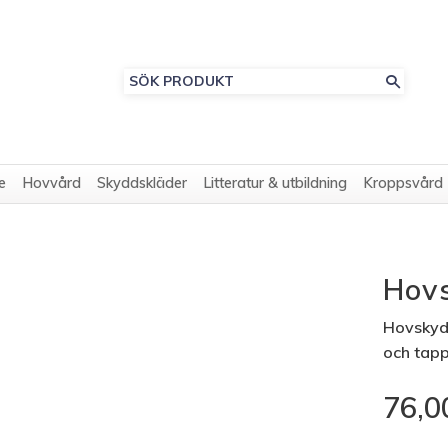
e
Hovvård
Skyddskläder
Litteratur & utbildning
Kroppsvård
Hov
​Hovskyd
och tapp
76,0