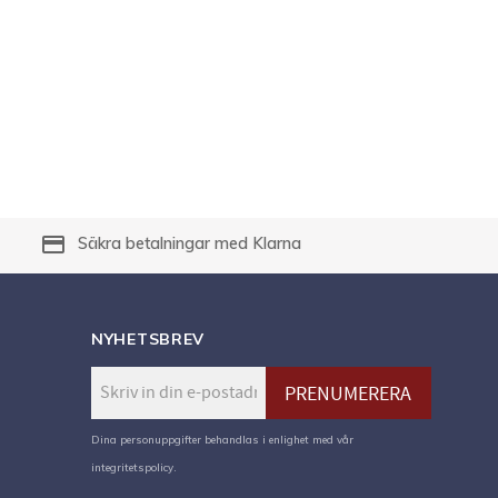
payment
Säkra betalningar med Klarna
NYHETSBREV
PRENUMERERA
Dina personuppgifter behandlas i enlighet med vår
integritetspolicy
.