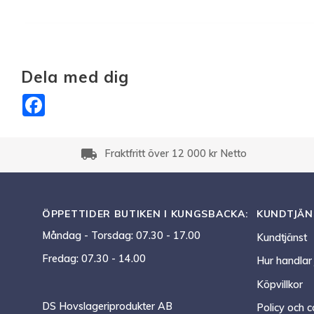
Dela med dig
Facebook
local_shipping
Fraktfritt över 12 000 kr Netto
ÖPPETTIDER BUTIKEN I KUNGSBACKA:
KUNDTJÄN
Måndag - Torsdag: 07.30 - 17.00
Kundtjänst
Fredag: 07.30 - 14.00
Hur handlar
Köpvillkor
DS Hovslageriprodukter AB
Policy och c