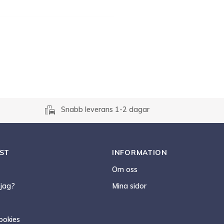
emoji_transportation
Snabb leverans 1-2 dagar
ST
INFORMATION
Om oss
 jag?
Mina sidor
ookies