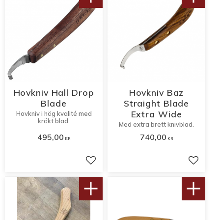
Hovkniv Hall Drop
Hovkniv Baz
Blade
Straight Blade
Extra Wide
Hovkniv i hög kvalité med
krökt blad.
Med extra brett knivblad.
495,00
740,00
KR
KR
Lägg till i favoriter
Lägg til