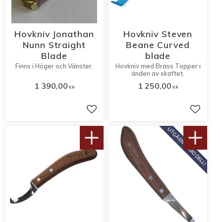
Hovkniv Jonathan
Hovkniv Steven
Nunn Straight
Beane Curved
Blade
blade
Finns i Höger och Vänster.
Hovkniv med Brass Topper i
änden av skaftet.
1 390,00
1 250,00
KR
KR
Lägg till i favoriter
Lägg til
UTGÅENDE MODELL!