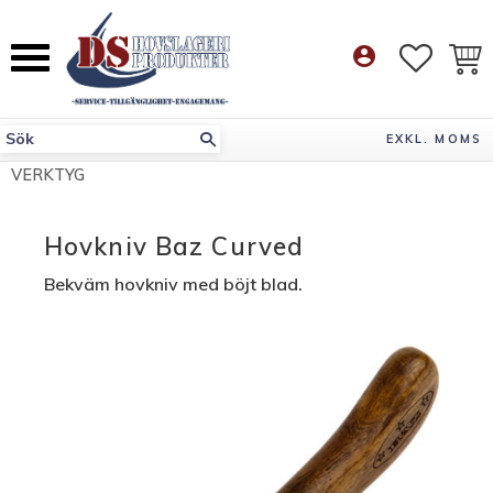
Meny
account_circle
FAVORI
KUN
EXKL. MOMS
VERKTYG
Hovkniv Baz Curved
Bekväm hovkniv med böjt blad.