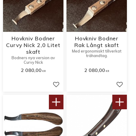
Hovkniv Bodner
Hovkniv Bodner
Curvy Nick 2,0 Litet
Rak Långt skaft
skaft
Med ergonomiskt tillverkat
trähandtag.
Bodners nya version av
Curvy Nick
2 080,00
2 080,00
KR
KR
Lägg till i favoriter
Lägg til