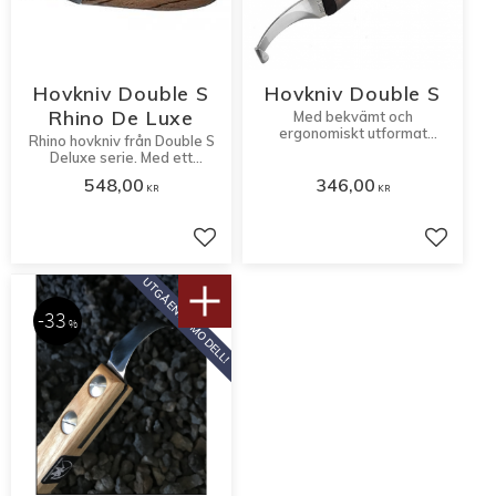
Hovkniv Double S
Hovkniv Double S
Rhino De Luxe
Med bekvämt och
ergonomiskt utformat
Rhino hovkniv från Double S
handtag.
Deluxe serie. Med ett
bekvämt och ergonomiskt
548,00
346,00
utformat handtag.
KR
KR
Lägg till i favoriter
Lägg til
UTGÅENDE MODELL!
33
%