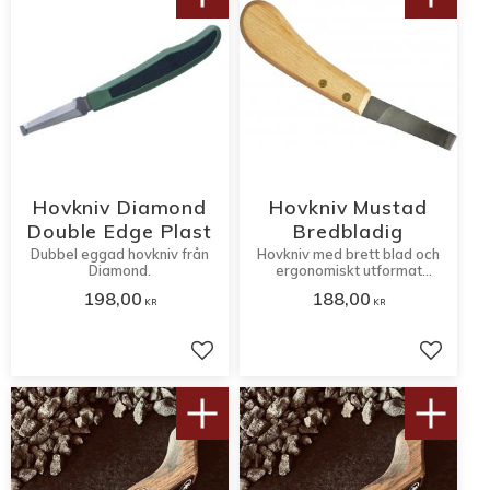
Hovkniv Diamond
Hovkniv Mustad
Double Edge Plast
Bredbladig
Dubbel eggad hovkniv från
Hovkniv med brett blad och
Diamond.
ergonomiskt utformat
trähandtag.
198,00
188,00
KR
KR
Lägg till i favoriter
Lägg til