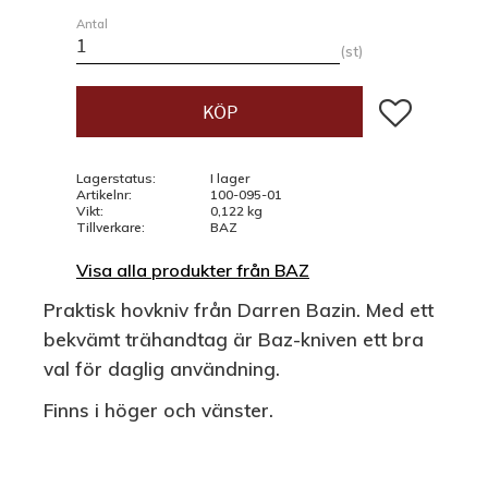
Antal
st
Lägg till i fav
KÖP
Lagerstatus
I lager
Artikelnr
100-095-01
Vikt
0,122 kg
Tillverkare
BAZ
Visa alla produkter från BAZ
Praktisk hovkniv från Darren Bazin. Med ett
bekvämt trähandtag är Baz-kniven ett bra
val för daglig användning.
Finns i höger och vänster.