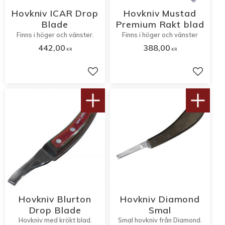
Hovkniv ICAR Drop
Hovkniv Mustad
Blade
Premium Rakt blad
Finns i höger och vänster.
Finns i höger och vänster
442,00
388,00
KR
KR
Lägg till i favoriter
Lägg til
Hovkniv Blurton
Hovkniv Diamond
Drop Blade
Smal
Hovkniv med krökt blad.
Smal hovkniv från Diamond.