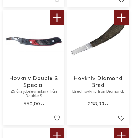
Lägg till i favoriter
Lägg til
Hovkniv Double S
Hovkniv Diamond
Special
Bred
25 års jubileumskniv från
Bred hovkniv från Diamond.
Double S
550,00
238,00
KR
KR
Lägg till i favoriter
Lägg til