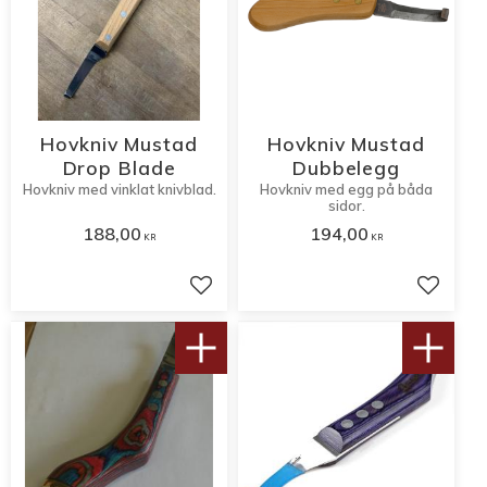
Hovkniv Mustad
Hovkniv Mustad
Drop Blade
Dubbelegg
Hovkniv med vinklat knivblad.
Hovkniv med egg på båda
sidor.
188,00
194,00
KR
KR
Lägg till i favoriter
Lägg til