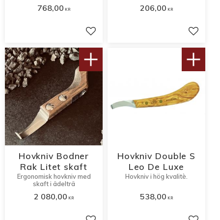
768,00
206,00
KR
KR
Lägg till i favoriter
Lägg til
Hovkniv Bodner
Hovkniv Double S
Rak Litet skaft
Leo De Luxe
Ergonomisk hovkniv med
Hovkniv i hög kvalitè.
skaft i ädelträ
2 080,00
538,00
KR
KR