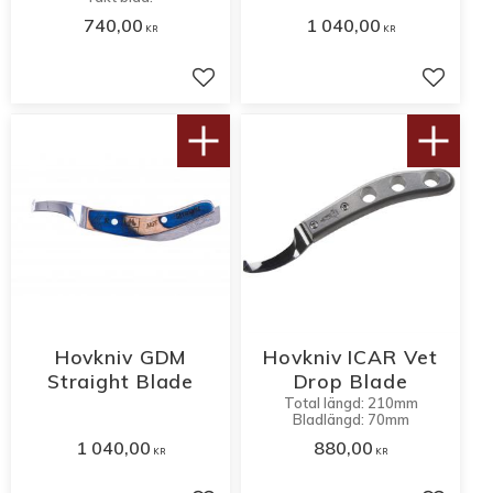
740,00
1 040,00
KR
KR
Lägg till i favoriter
Lägg til
Hovkniv GDM
Hovkniv ICAR Vet
Straight Blade
Drop Blade
Total längd: 210mm
Bladlängd: 70mm
1 040,00
880,00
KR
KR