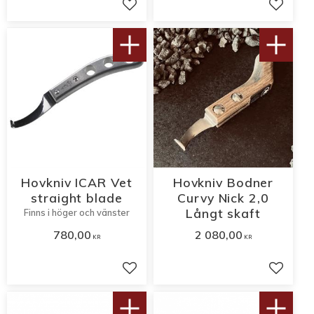
Lägg till i favoriter
Lägg til
Hovkniv ICAR Vet
Hovkniv Bodner
straight blade
Curvy Nick 2,0
Långt skaft
Finns i höger och vänster
780,00
2 080,00
KR
KR
Lägg till i favoriter
Lägg til