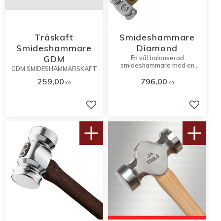
Träskaft
Smideshammare
Smideshammare
Diamond
GDM
En väl balanserad
smideshammare med en
GDM SMIDESHAMMARSKAFT
rundad, något konisk slagyta
och en flat.
259,00
796,00
KR
KR
Lägg till i favoriter
Lägg til