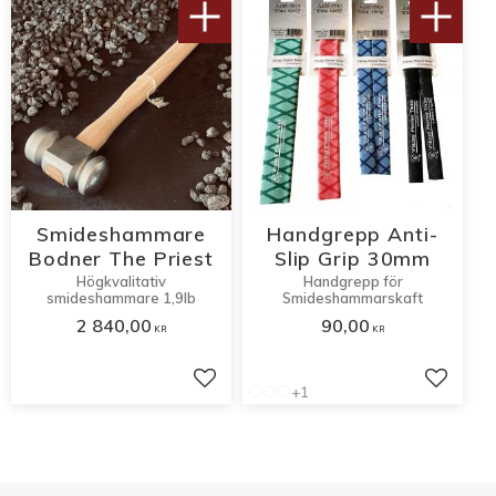
Smideshammare
Handgrepp Anti-
Bodner The Priest
Slip Grip 30mm
Högkvalitativ
Handgrepp för
smideshammare 1,9lb
Smideshammarskaft
2 840,00
90,00
KR
KR
Lägg till i favoriter
Lägg til
+1