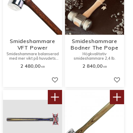
Smideshammare
Smideshammare
VFT Power
Bodner The Pope
Smideshammare balanserad
Högkvalitativ
med mer vikt på huvudets
smideshammare 2,4 lb.
plansida.
2 480,00
2 840,00
KR
KR
Lägg till i favoriter
Lägg til