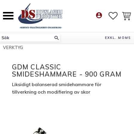
Meny
account_circle
FAVORI
KUN
EXKL. MOMS
VERKTYG
GDM CLASSIC
SMIDESHAMMARE - 900 GRAM
Liksidigt balanserad smidehammare för
tillverkning och modifiering av skor