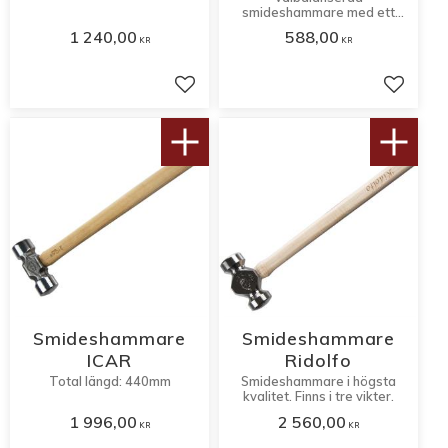
smideshammare med ett
slägghuvud där ena sidan är
1 240,00
588,00
rundad och den andra är
KR
KR
plan.
Lägg till i favoriter
Lägg til
Smideshammare
Smideshammare
ICAR
Ridolfo
Total längd: 440mm
Smideshammare i högsta
kvalitet. Finns i tre vikter.
1 996,00
2 560,00
KR
KR