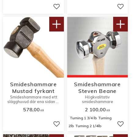
Lägg till i favoriter
Lägg til
Smideshammare
Smideshammare
Mustad fyrkant
Steven Beane
Smideshammare med ett
Högkvalitativ
slägghuvud där ena sidan är
smideshammare
plan och fyrkantig och den
578,00
2 100,00
andra sidan är rundad.
KR
KR
Turning 1 3/4 lb
Turning
2lb
Turning 2 1/4lb
Lägg till i favoriter
Lägg til