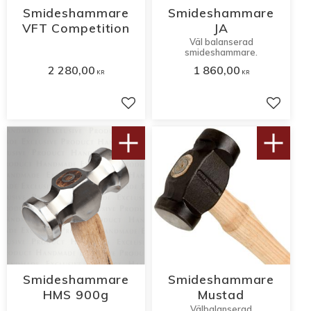
Smideshammare
Smideshammare
VFT Competition
JA
Väl balanserad
smideshammare.
2 280,00
1 860,00
KR
KR
Lägg till i favoriter
Lägg til
Smideshammare
Smideshammare
HMS 900g
Mustad
Välbalanserad