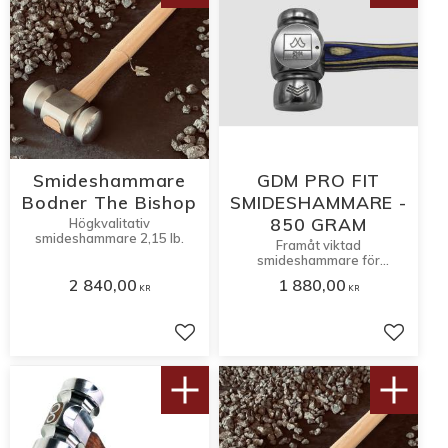
Smideshammare
GDM PRO FIT
Bodner The Bishop
SMIDESHAMMARE -
850 GRAM
Högkvalitativ
smideshammare 2,15 lb.
Framåt viktad
smideshammare för
tillverkning och modifiering
2 840,00
1 880,00
av skor
KR
KR
Lägg till i favoriter
Lägg til