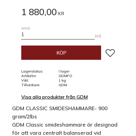
1 880,00
KR
Antal
st
Lägg till i fav
KÖP
Lagerstatus
I lager
Artikelnr
GDMFO
Vikt
1 kg
Tillverkare
GDM
Visa alla produkter från GDM
GDM CLASSIC SMIDESHAMMARE- 900
gram/2lbs
GDM Classic smideshammare är designad
för att vara centralt balanserad vid