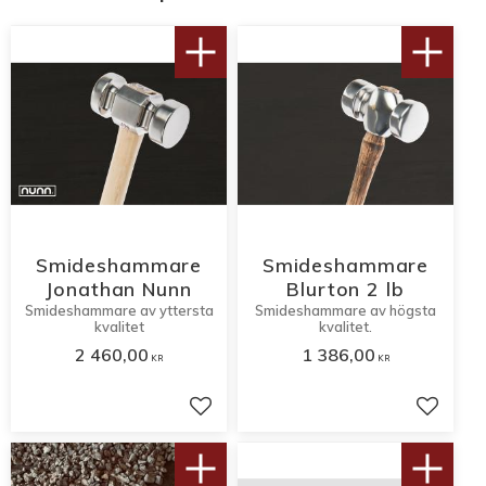
Smideshammare
Smideshammare
Jonathan Nunn
Blurton 2 lb
Smideshammare av yttersta
Smideshammare av högsta
kvalitet
kvalitet.
2 460,00
1 386,00
KR
KR
Lägg till i favoriter
Lägg til