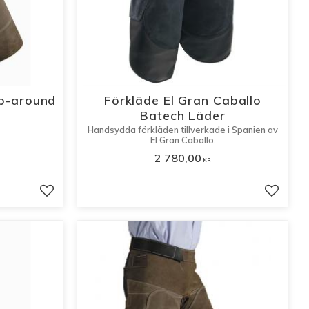
p-around
Förkläde El Gran Caballo
Batech Läder
​Handsydda förkläden tillverkade i Spanien av
El Gran Caballo.
2 780,00
KR
Lägg till i favoriter
Lägg til