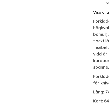
C
Visa all
Förkläd
högkval
bomull).
tjockt 
flexibel
vidd är
kardbor
spänne.
Förkläd
för kni
Lång: 7
Kort: 6