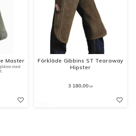
me Master
Förkläde Gibbins ST Tearaway
Hipster
g/skinn med
t.
3 180,00
KR
Lägg till i favoriter
Lägg til