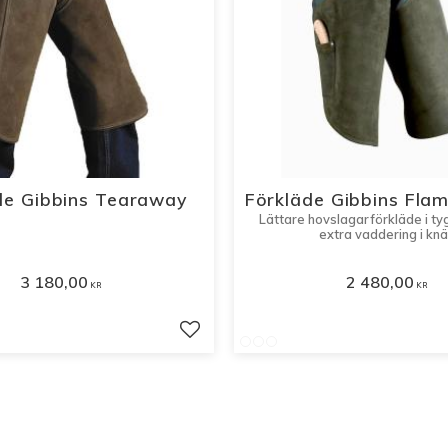
de Gibbins Tearaway
Förkläde Gibbins Fla
Lättare hovslagarförkläde i ty
extra vaddering i knä
3 180,00
2 480,00
KR
KR
r
Lägg till i favoriter