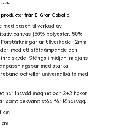
aballo
a produkter från El Gran Caballo
e med basen tillverkad av
itativ canvas (50% polyester, 50%
 Förstärkningar är tillverkade i 2mm
läder, med ett stötdämpande och
t inre skydd. Stängs i midjan, midjans
 anpassningsbar med starka
reband och/eller universalbälte med
et har insydd magnet och 2+2 fickor
var samt bekvämt stöd för ländrygg.
4 cm
4 cm