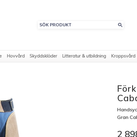
e
Hovvård
Skyddskläder
Litteratur & utbildning
Kroppsvård
Förk
Caba
Handsydd
Gran Cab
2 89