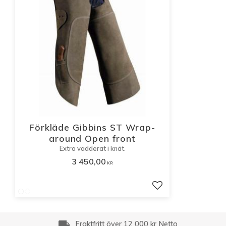
Förkläde Gibbins ST Wrap-
around Open front
Extra vadderat i knät.
3 450,00
KR
Lägg till i favorite
local_shipping
Fraktfritt över 12 000 kr Netto