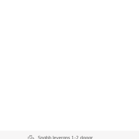
r
emoji_transportation
Snabb leverans 1-2 dagar