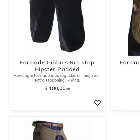
Förkläde Gibbins Rip-stop
Förklä
Hipster Padded
Hovslagarförkläde med lågt skuren midja och
extra stoppning i knäna.
3 180,00
KR
Lägg till i favorite