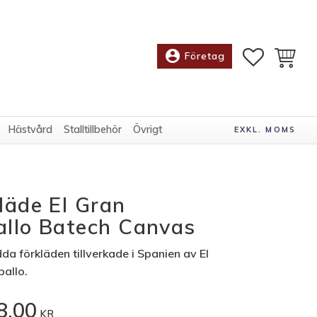
account_circle
FAVORITE
KUNDV
Företag
Hästvård
Stalltillbehör
Övrigt
EXKL. MOMS
läde El Gran
llo Batech Canvas
a förkläden tillverkade i Spanien av El
allo.
8,00
KR