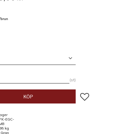
/brun
st
Lägg till i favoriter
KÖP
lager
FK-EGC-
MB
,95 kg
l Gran