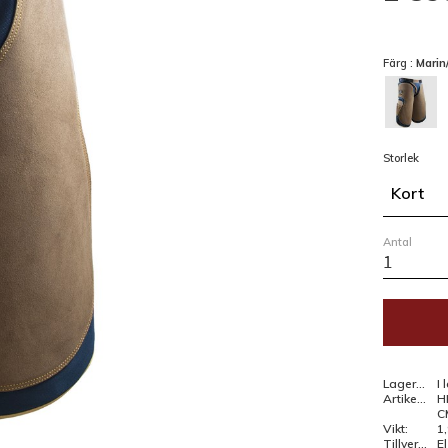
Färg :
Marin
Storlek
Kort
Antal
Lagerstatus
I 
Artikelnr
H
C
Vikt
1
Tillverkare
E