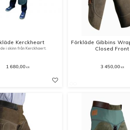
kläde Kerckheart
Förkläde Gibbins Wra
Closed Front
Förkläde i skinn från Kerckhaert.
1 680,00
3 450,00
KR
KR
r
Lägg till i favoriter