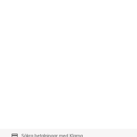
payment
Säkra betalningar med Klarna