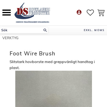
Meny
account_circle
FAVORI
KUN
EXKL. MOMS
VERKTYG
Foot Wire Brush
Slitstark hovborste med greppvänligt handtag i
plast.