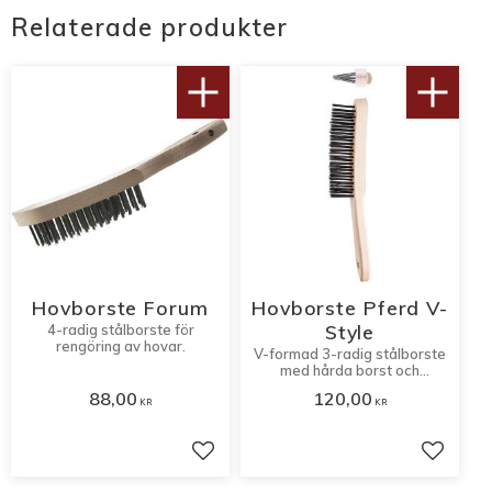
Relaterade produkter
Hovborste Forum
Hovborste Pferd V-
Style
4-radig stålborste för
rengöring av hovar.
V-formad 3-radig stålborste
med hårda borst och
trähandtag.
88,00
120,00
KR
KR
Lägg till i favoriter
Lägg til