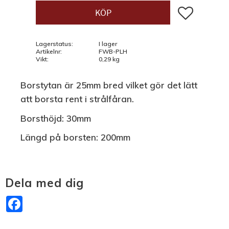
Lägg till i fav
KÖP
Lagerstatus
I lager
Artikelnr
FWB-PLH
Vikt
0,29 kg
Borstytan är 25mm bred vilket gör det lätt
att borsta rent i strålfåran.
Borsthöjd: 30mm
Längd på borsten: 200mm
Dela med dig
Facebook