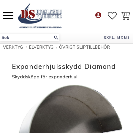
Meny
account_circle
FAVORI
KUN
EXKL. MOMS
VERKTYG
ELVERKTYG
ÖVRIGT SLIPTILLBEHÖR
Expanderhjulsskydd Diamond
Skyddskåpa för expanderhjul.