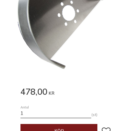
478,00
KR
Antal
st
Lägg till i fav