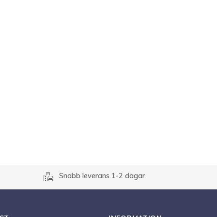
r
emoji_transportation
Snabb leverans 1-2 dagar