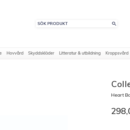
e
Hovvård
Skyddskläder
Litteratur & utbildning
Kroppsvård
Coll
Heart Ba
298,