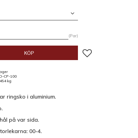
Par
Lägg till i favoriter
KÖP
lager
O-CP-100
,454 kg
ar ringsko i aluminium.
.
hål på var sida.
storlekarna: 00-4.