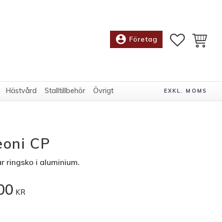
account_circle
FAVORITE
KUNDV
Företag
Hästvård
Stalltillbehör
Övrigt
EXKL. MOMS
eoni CP
r ringsko i aluminium.
00
KR