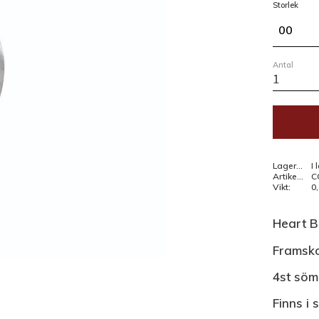
Storlek
00
Antal
Lagerstatus
I 
Artikelnr
C
Vikt
0
Heart B
Framsko
4st söm
Finns i 