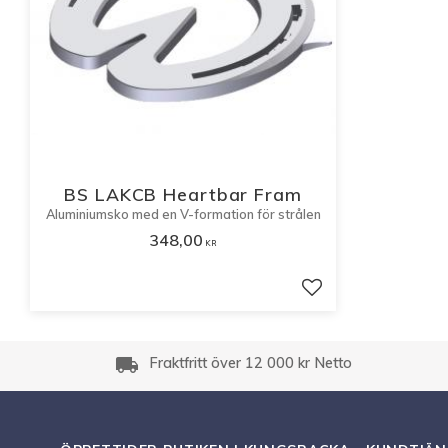
BS LAKCB Heartbar Fram
Aluminiumsko med en V-formation för strålen
348,00
KR
Lägg till i favorite
local_shipping
Fraktfritt över 12 000 kr Netto