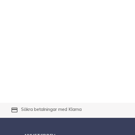
payment
Säkra betalningar med Klarna