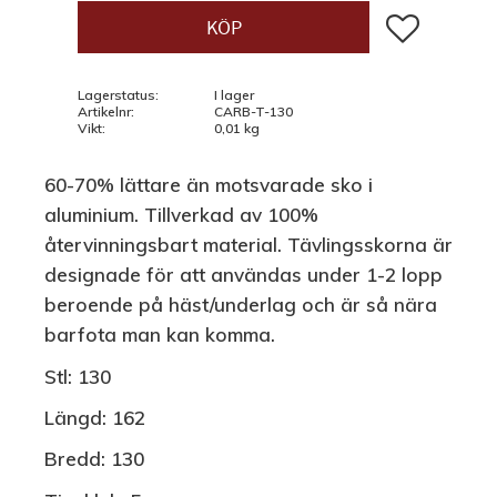
Lägg till i fav
KÖP
Lagerstatus
I lager
Artikelnr
CARB-T-130
Vikt
0,01 kg
60-70% lättare än motsvarade sko i
aluminium. Tillverkad av 100%
återvinningsbart material. Tävlingsskorna är
designade för att användas under 1-2 lopp
beroende på häst/underlag och är så nära
barfota man kan komma.
Stl:
130
Längd:
162
Bredd:
130