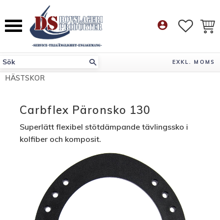
Meny
account_circle
FAVORI
KUN
EXKL. MOMS
HÄSTSKOR
Carbflex Päronsko 130
Superlätt flexibel stötdämpande tävlingssko i
kolfiber och komposit.