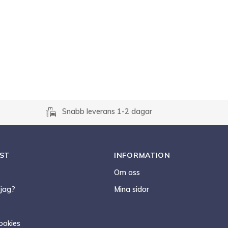
emoji_transportation
Snabb leverans 1-2 dagar
ST
INFORMATION
Om oss
 jag?
Mina sidor
ookies