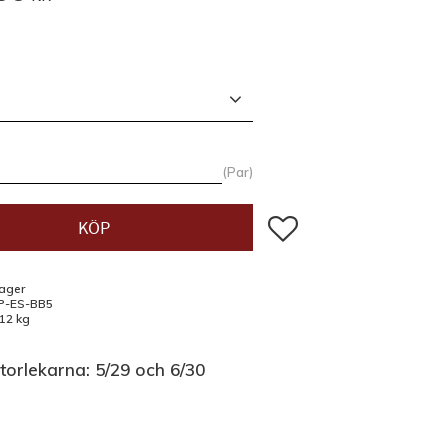
Par
Lägg till i favoriter
KÖP
lager
P-ES-BB5
,12 kg
storlekarna
: 5/29 och 6/30