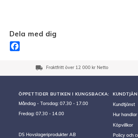
Dela med dig
Facebook
local_shipping
Fraktfritt över 12 000 kr Netto
ÖPPETTIDER BUTIKEN I KUNGSBACKA:
KUNDTJÄN
Måndag - Torsdag: 07.30 - 17.00
Kundtjänst
Fredag: 07.30 - 14.00
Hur handlar
Köpvillkor
DS Hovslageriprodukter AB
Policy och c