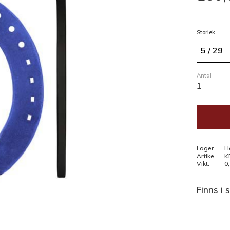
Storlek
5 / 29
Antal
Lagerstatus
I 
Artikelnr
K
Vikt
0
Finns i 