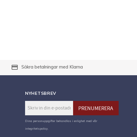
payment
Säkra betalningar med Klarna
NYHETSBREV
PRENUMERERA
Dina personuppgifter behandlas i enlighet med vår
integritetspolicy
.