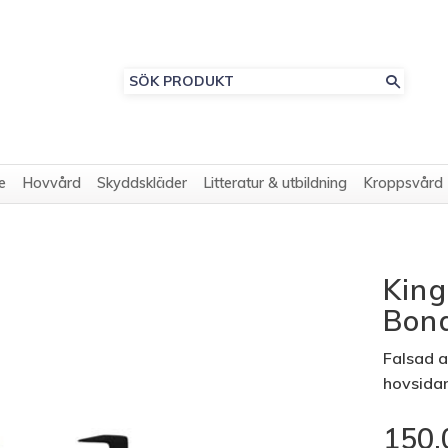
e
Hovvård
Skyddskläder
Litteratur & utbildning
Kroppsvård
King
Bon
Falsad a
hovsida
150,