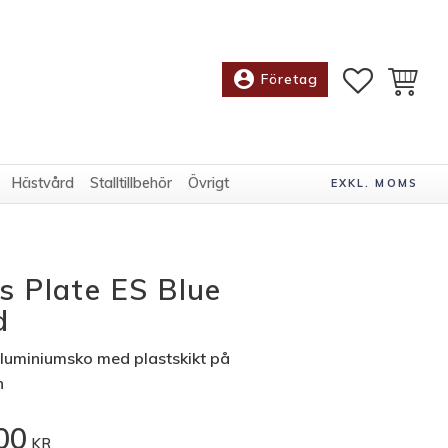
account_circle
FAVORITE
KUNDV
Företag
Hästvård
Stalltillbehör
Övrigt
EXKL. MOMS
s Plate ES Blue
d
luminiumsko med plastskikt på
n
00
KR